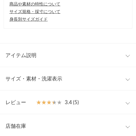
商品や素材の特性について
サイズ規格・採寸について
身長別サイズガイド
アイテム説明
インパクトあふれるパワーショルダーカーディガン。ボリューム
サイズ・素材・洗濯表示
たっぷりのパフスリーブデザインが一枚で着映えしエレガントな
印象に。インナーをレイヤードしたり羽織りとして軽アウター代
わりにも活躍してくれる大人カジュアルトップスです。
M
【素材・サイズ感】
レビュー
★★★★★
★★★★★
3.4 (5)
ハリと肉厚感のあるダンボール素材。エアリーな立体フォルムが
着丈
48
身体のラインをカバーし、こなれた抜け感を演出。コンパクトな
レビュー：5件
丈感にロングスリーブのトレンドシルエットも魅力。風を通しに
肩幅
29
店舗在庫
くく暖かい防寒性も兼ね備えたおしゃれカーディガンです。
★★★★★
★★★★★
5