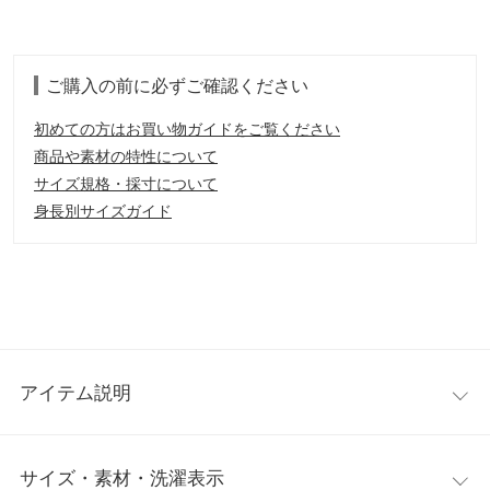
ご購入の前に必ずご確認ください
初めての方はお買い物ガイドをご覧ください
商品や素材の特性について
サイズ規格・採寸について
身長別サイズガイド
アイテム説明
スタイリングをブラッシュアップしてくれるニットベスト。異な
サイズ・素材・洗濯表示
る編地やループデザインのフリンジが存在感のあるインパクト。