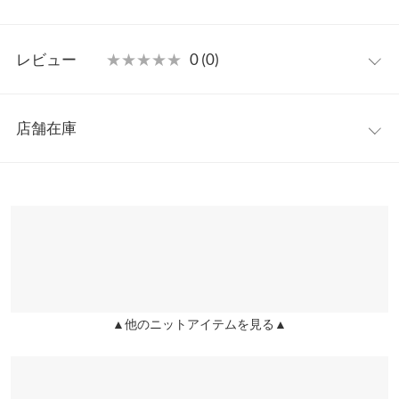
シャツやロンT、ワンピースなど、いつものコーデにプラスする
だけでこなれ感のあるトレンドスタイルが完成します◎
フリー
【素材・サイズ感】
レビュー
★★★★★
★★★★★
0 (0)
ふっくらとした見た目も暖かニット素材。ボリューミーさがあり
着丈
50
ながらシャープな深Vネックで顔周りやデコルテラインをスタイ
レビュー：0件
リッシュな印象に。レイヤードしやすいルーズなサイズ感も魅
肩幅
42.5
店舗在庫
力、インナー次第でロングシーズン楽しめる旬顔アイテムです。
more
レビューを書く
身幅
49
※キャンセル/変更不可
※表示されている情報は、8/06 10:59 時点のものになります。
投稿でポイントプレゼント
※在庫ありの表示でも売り切れ等の場合がございますので、詳し
裾幅
41
くはご利用店舗にお問い合わせください。
袖口幅
26
兵庫県
三宮店
身長別サイズガイド
サイズ規格・採寸について
店舗在庫
※当商品はフリーサイズです。管理都合上、商品ラベルにはSやM
▲他のニットアイテムを見る▲
姫路店
など具体的なサイズが表示されていることがありますが、お届け
店舗在庫
の商品に誤りはございませんので、予めご了承ください。
※生産時期の違いによる色や素材に関して、多少の個体差が生じ