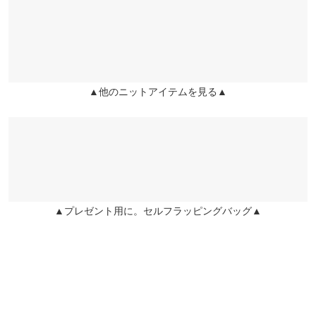
くはご利用店舗にお問い合わせください。
身幅
44
襟元の立体感がイメージ通りで満足でした！
user_20250102225320730031 |
身長：
161cm
~
165cm
| 体重：
46kg
~
50kg
袖幅
14
兵庫県
三宮店
| 足のサイズ：
23.0cm
~
23.5cm
店舗在庫
袖丈
46
★★★★★
★★★★★
5
▲他のニットアイテムを見る▲
姫路店
裾幅
34
カラー：ネイビー
サイズ：M
タイプ：ポロ
購入日：2024/11/29
店舗在庫
丈短めですがウェーブ体型には有難いです。 本当可愛い♡
袖口幅
9
ジュジュ |
身長：
156cm
~
160cm
| 体重：
46kg
~
50kg
| 足のサイズ：
~
ポロ
M
★★★★★
★★★★★
4
カラー：ネイビー
サイズ：M
タイプ：ポロ
購入日：2024/11/15
▲プレゼント用に。セルフラッピングバッグ▲
着丈
45
これから着るのに、どのくらいの厚みのあるニットなのかが心配
肩幅
45
でしたが、しっかり厚みのあるニットでした。仕事にも普段使い
にも色々使えそう(^^)
身幅
44
りぼん |
身長：
161cm
~
165cm
| 体重：
51kg
~
55kg
| 足のサイズ：
23.0cm
~
23.5cm
袖幅
14