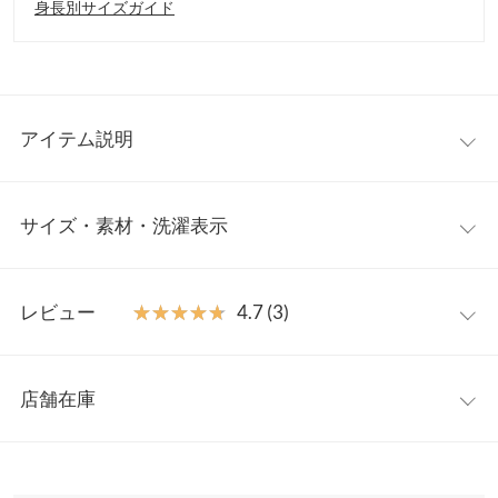
身長別サイズガイド
アイテム説明
大人気インフルエンサー【Reinaさんコラボ】襟付きのポロタイ
サイズ・素材・洗濯表示
プとハイネックの2タイプご用意しました。トレンド感のあるシ
ョート丈とコンパクトなサイズ感でスタイルアップ効果も期待
大。ワイドシルエットなボトムと好相性です。
【サイズ規格】
【素材・サイズ感】
レビュー
★★★★★
★★★★★
4.7 (3)
神戸レタスオリジナルの独自規格です。
適度な厚さと膨らみのあるリブニット。ナチュラルでカジュアル
な風合いとハリ感があるのが特徴です。程よい伸縮性で着心地の
レビュー：3件
ハイネック
M
良さも抜群です。ボタンを開けて抜け感のあるスタイリングもお
店舗在庫
着丈
42
すすめです。
★★★★★
★★★★★
5
※キャンセル/変更不可
カラー：ボーダー
サイズ：M
タイプ：ハイネック
購入日：
※表示されている情報は、8/06 12:31 時点のものになります。
肩幅
45
2025/01/02
※在庫ありの表示でも売り切れ等の場合がございますので、詳し