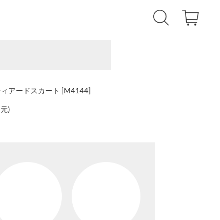
イードティアードスカート [M4144]
還元
)