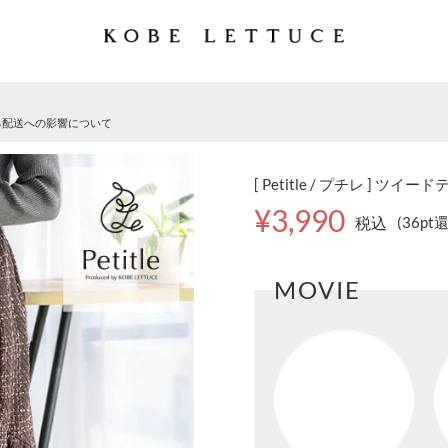
る配送への影響について
[ Petitle / プチレ ] ツ
¥3,990
税込
(36pt
MOVIE