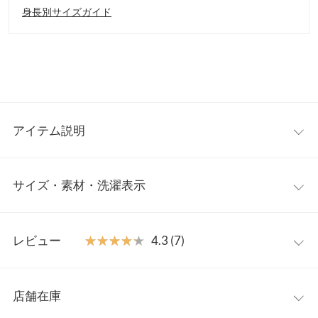
身長別サイズガイド
アイテム説明
メタルパーツをあしらった今年のトレンドのバイカーブーツ。ボ
サイズ・素材・洗濯表示
リュームのあるソールが歩きやすくスタイルアップも叶えてくれ
ます。内側にはクッション材が仕込んであるので足当たりが良い
のも嬉しいポイント。甘めのスタイルにほど良くエッジをプラス
S
M
L
してくれるアイテムです。
レビュー
★★★★★
★★★★★
4.3 (7)
【素材・サイズ感】
筒丈
20
20
20
雨や汚れのお手入れがしやすいフェイクレザー素材。履き口が広
レビュー：7件
めで、ファスナーなしでも着脱しやすいのが特徴です。6cmのイ
履口周り
32
32
32
店舗在庫
ンヒールに脚長効果も期待できます。合わせやすいショート丈で
★★★★★
★★★★★
5