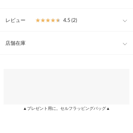
見せが叶います。高めのウエスト切替でスタイルアップ効果も。
カジュアルからお出かけまで幅広いシーンで重宝するアイテムで
フリー
す。
レビュー
★★★★★
★★★★★
4.5 (2)
【素材・サイズ感】
着丈
123
トップス部分はストレッチ性があり肌なじみが良いカットソー生
レビュー：2件
地、スカート部分はハリ感と上品な光沢感のある生地を使用して
身幅
35
店舗在庫
います。ウエスト部分は伸縮性があるので動きやすく着心地が良
★★★★★
★★★★★
5
ウエスト幅
31〜53
いのも嬉しいポイントです。
カラー：ブラック×オフ
サイズ：フリー
購入日：2024/08/07
※表示されている情報は、8/07 08:19 時点のものになります。
※キャンセル/変更不可
※在庫ありの表示でも売り切れ等の場合がございますので、詳し
裾幅
99
オフショナルダーも自分で調整も可能なので、大胆に肩を出した
くはご利用店舗にお問い合わせください。
り、控えめにしてみたり、色んな着こなしが出来きます。 1枚で
裄丈
75
オシャレになれる優秀なワンピースです。
兵庫県
三宮店
袖幅
13
店舗在庫
ふさこ |
身長：
156cm
~
160cm
| 体重：
51kg
~
55kg
| 足のサイズ：
24.0cm
~
24.5cm
袖口幅
12
▲プレゼント用に。セルフラッピングバッグ▲
姫路店
★★★★★
★★★★★
4
店舗在庫
身長別サイズガイド
サイズ規格・採寸について
カラー：ブラック×オフ
サイズ：フリー
購入日：2025/08/16
セールになっている時に購入しました！ とても可愛いです！ スカ