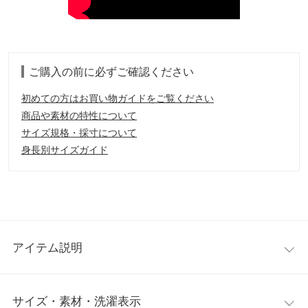
ご購入の前に必ずご確認ください
初めての方はお買い物ガイドをご覧ください
商品や素材の特性について
サイズ規格・採寸について
身長別サイズガイド
アイテム説明
1枚でコーディネートが決まる万能なドッキングワンピース。デ
サイズ・素材・洗濯表示
コルテをすっきりと綺麗に見せるオフショルダーでヘルシーな肌