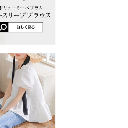
店舗在庫
イド
サイズ規格・採寸について
ると生地が収縮する場合がござい
に独特な素材感をお楽しみくださ
ある場合がございます。 寸法に
了承ください。
にはSやMなど具体的なサイズが
はございませんので、予めご了承
差が生じている場合がございま
ります。生産時期の違いによる製
、商品についたメーカータグの数