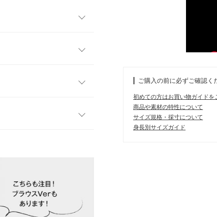
ィアードチュニックが新登
立てしたので、Aラインのボリ
ゃれにカバー◎
フリー
ず、暑い夏～晩夏にかけてロ
ご購入の前に必ずご確認く
ー感のあるキラキラした光沢
88
初めての方はお買い物ガイドを
次会などのパーティシーンで
商品や素材の特性について
んはチュニックとしてご着用
34
サイズ規格・採寸について
1着。ボリューミーさが気にな
身長別サイズガイド
て。
45
レビューを書く
す。
、詳しくはご利用店舗にお問い合
49
投稿でポイントプレゼント
81
店舗在庫
135
19