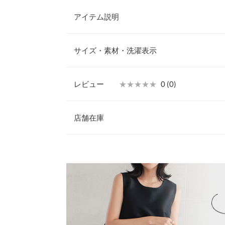
アイテム説明
高級感あるシャイニー素材が目を惹く、おとなのテ
場。タフタのようなあえてハリ感のある生地でお仕
サイズ・素材・洗濯表示
ューミーさがキープされお腹やヒップまわりをおし
【素材・サイズ感】
ハリ感のあるナイロン混素材で身体にまとわりつか
レビュー
★★★★★
★★★★★
0 (0)
ングシーズン涼しくご着用いただけます。シャイニ
着丈
感は、きれいめなシーンやカジュアルな結婚式、二
レビュー：0件
も活躍。低身長さんはミニワンピとして、高身長さ
店舗在庫
肩幅
頂けます◎すぐ乾くので旅行シーンでも使いやすい
る方はバッグを斜めがけしてコーディネートしてみ
身幅
more
※表示されている情報は、8/07 02:16 時点のものになりま
※キャンセル/変更不可
※在庫ありの表示でも売り切れ等の場合がございますので
わせください。
ウエスト幅
ヒップ幅
兵庫県
三宮店
裾幅
袖口幅
姫路店