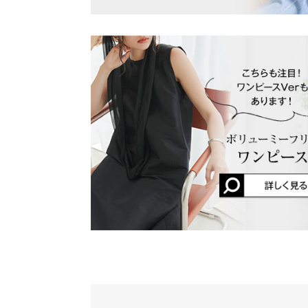
商品詳細
伸縮性：なし 淡色透け：ややあり 濃色透け：な
原産国
中国
洗濯表示