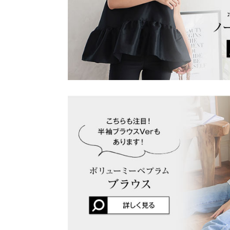
身長別サイズガ
熱に弱い素材の性質上、高温や長時間のアイロンをかけ
ます。 取扱い表示に従い、なるべくアイロンをかけず
い。 またそのため、仕上がりの寸法に若干の個体差が
おけるご希望、交換対応はお受けし兼ねます。 予めご
※当商品はフリーサイズです。管理都合上、商品ラベル
表示されていることがありますが、お届けの商品に誤り
ください。
※生産時期の違いによる色や素材に関して、多少の個体
す。予めご了承ください。
※上記寸法は、生産時に指示した寸法に従い掲載してお
造時の個体差が多少生じている場合がございます。また
値とは異なる場合がございます。予めご了承ください。
素材
ポリエステル50% ナイロン45% ポリウレタン5%