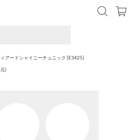
アードシャイニーチュニック [E3425]
還元
)