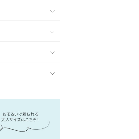
イテム。ボリュームタップリ
ザインでサッと羽織れて着脱
リンクコーデをお楽しみいただ
M(110/120)
で着用していただけます。乾
42
策や日焼けにもおすすめで
28
34
レビューを書く
す。
、詳しくはご利用店舗にお問い合
15
投稿でポイントプレゼント
35
店舗在庫
44
8