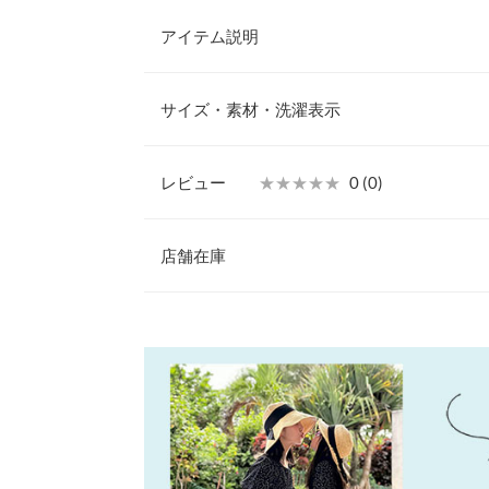
アイテム説明
人気インフルエンサー・水野佐彩さんとのコラボア
のフリルが可愛いキッズラッシュガード。前開きデ
サイズ・素材・洗濯表示
も簡単です◎。S217と同じフリルデザインで親子
けます。
S(90/100)
【素材・サイズ感】
レビュー
★★★★★
★★★★★
0 (0)
さらっとした肌触りの上品素材を使用。お洋服感覚
着丈
37
きやすく軽い着心地なのも嬉しいポイント◎冷房対
レビュー：0件
す。
店舗在庫
肩幅
23
※キャンセル/変更不可
身幅
29
more
※表示されている情報は、8/09 22:38 時点のものになりま
※在庫ありの表示でも売り切れ等の場合がございますので
わせください。
袖幅
13
裾幅
30
兵庫県
三宮店
袖丈
35
袖口幅
7
姫路店