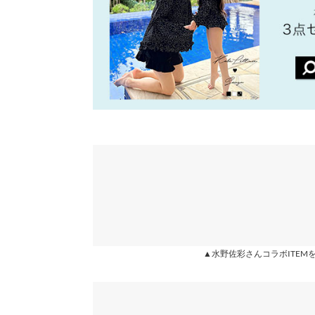
身長別サイズガ
※生産時期の違いによる色や素材に関して、多少の個体
す。予めご了承ください。
※上記寸法は、生産時に指示した寸法に従い掲載してお
造時の個体差が多少生じている場合がございます。また
値とは異なる場合がございます。予めご了承ください。
素材
ポリエステル97% ポリウレタン3%
商品詳細
伸縮性：ややあり 淡色透け：ややあり 濃色透け
原産国
▲水野佐彩さんコラボITEM
中国