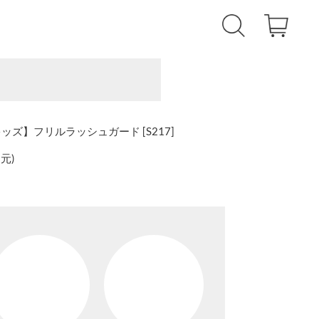
キッズ】フリルラッシュガード [S217]
還元
)