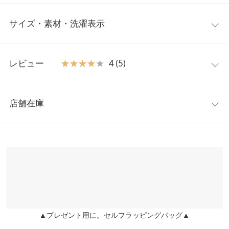
インナーレスでバストメイクしてくれる便利なカップ付きタン
サイズ・素材・洗濯表示
ク。スクエアネックが首元をすっきりと見せてくれホルターネッ
クでアクセントを効かせた一枚。アクセいらずでデコルテを美し
く演出し、ストラップのアレンジ次第で表情の違いも楽しめま
【サイズ規格】
す。
レビュー
★★★★★
★★★★★
4 (5)
神戸レタスオリジナルの独自規格です。
【素材・サイズ感】
やさしい肌触りのコットンリブ素材。締め付け感がなく身体のラ
レビュー：5件
M
L
インが強調されない程よいゆとり感。デザイン性がある一枚なの
店舗在庫
着丈
51
53
でメイントップスとしてもインナー使いにもバリエーション豊富
★★★★★
★★★★★
5
に着まわせるキャミトップスです。多彩なカラー展開、M/Lサイ
カラー：エクリュ
サイズ：L
購入日：2024/08/09
※表示されている情報は、8/08 15:29 時点のものになります。
肩幅
33
34
ズからお選びいただけます◎
※在庫ありの表示でも売り切れ等の場合がございますので、詳し
しっかりとした生地で着心地が良かったです！
※キャンセル/変更不可
くはご利用店舗にお問い合わせください。
身幅
36.5
39.5
lettuce202008100000161 |
身長：
156cm
~
160cm
| 体重：
51kg
~
55kg
| 足
のサイズ：
23.0cm
~
23.5cm
裾幅
37
40
兵庫県
三宮店
店舗在庫
★★★★★
★★★★★
5
袖口幅
16.5
18
カラー：マスタード
サイズ：L
購入日：2024/08/08
▲プレゼント用に。セルフラッピングバッグ▲
姫路店
身長別サイズガイド
サイズ規格・採寸について
店舗在庫