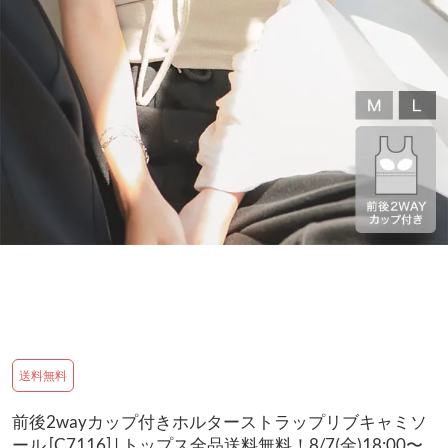
送料無料
前後2wayカップ付きホルターストラップリブキャミソ
ール [C7116] | トップス全品送料無料！8/7(金)18:00〜