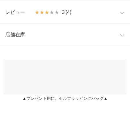
でも、シアートップスやシャツの見せインナーとしても活躍しま
M
す◎
レビュー
★★★★★
★★★★★
3 (4)
【素材・サイズ感】
着丈
52.5
ボディラインが響きにくいヘビーコットンリブ素材。腕周りのパ
レビュー：4件
イピングをなくしたことで肉感を拾いにくく、気になる体型カバ
肩幅
26
店舗在庫
ーも兼ね備えたシルエットに。裾はカーブラインでインでもアウ
★★★★★
★★★★★
5
身幅
41
トでもバランスよく着回していただけます。
カラー：オフホワイト
サイズ：M
購入日：2024/05/27
※表示されている情報は、8/07 00:40 時点のものになります。
※この商品は、商品管理上の観点から返品や交換をお受けできま
※在庫ありの表示でも売り切れ等の場合がございますので、詳し
裾幅
39
カップ付きでサイズ感も丁度よく着やすいです！色違いも購入し
せん。
くはご利用店舗にお問い合わせください。
たいと思います!
※キャンセル/変更不可
袖口幅
18
milai |
身長：
151cm
~
155cm
| 体重：
41kg
~
45kg
| 足のサイズ：
23.0cm
~
兵庫県
三宮店
23.5cm
身長別サイズガイド
サイズ規格・採寸について
店舗在庫
★★★★★
★★★★★
3
※生産時期の違いによる色や素材に関して、多少の個体差が生じ
▲プレゼント用に。セルフラッピングバッグ▲
姫路店
ている場合がございます。予めご了承ください。
店舗在庫
カラー：オフホワイト
サイズ：M
購入日：2024/05/28
※上記寸法は、生産時に指示した寸法に従い掲載しております。
私には少し小さかったかな、カップが……
生産時期の違いによる製造時の個体差が多少生じている場合がご
user_20231223144045009229 |
身長：
156cm
~
160cm
| 体重：
46kg
~
50kg
ざいます。また、商品についたメーカータグの数値とは異なる場