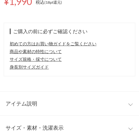
¥1,990
税込
(18pt還元
)
ご購入の前に必ずご確認ください
初めての方はお買い物ガイドをご覧ください
商品や素材の特性について
サイズ規格・採寸について
身長別サイズガイド
アイテム説明
大人カジュアルに着こなせるアメスリタンク。カップ付きなので
サイズ・素材・洗濯表示
下着いらずでボディラインをキレイに見せてくれ、ヘルシーな女
性らしさあふれる肌見せデザイン。ノースリトップスとして一枚