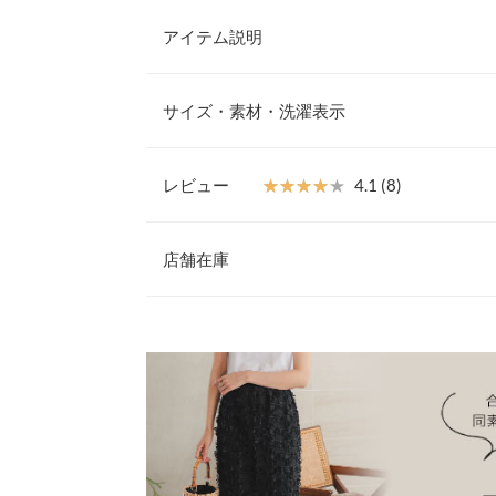
アイテム説明
パッと華やかな印象に仕上げてくれるツイードトッ
ンジのふんわり感が女性らしい柔らかな雰囲気に。
サイズ・素材・洗濯表示
トレンドスタイルにランクアップしてくれます◎
【素材・サイズ感】
凸凹ツイード編みに立体感のあるフリンジを施した
レビュー
★★★★★
★★★★★
4.1 (8)
地感で着心地軽くインナー次第でロングシーズン活
着丈
アルダウンしたデイリースタイルまで幅広い着こな
レビュー：8件
※キャンセル/変更不可
店舗在庫
裏地
肩幅
★★★★★
★★★★★
5
※表示されている情報は、8/08 06:11 時点のものになりま
カラー：ブラック
※在庫ありの表示でも売り切れ等の場合がございますので
サイズ：フリー
購入日：2024/06/27
わせください。
身幅
一枚で着るのが個人的に好きです。高見えでデニム
裾幅
も可愛く着こなせます。気に入りすぎて全色買いま
兵庫県
三宮店
袖口幅
macharingo |
身長：
161cm
~
165cm
| 体重：
46kg
~
50
身長別サイズガ
姫路店