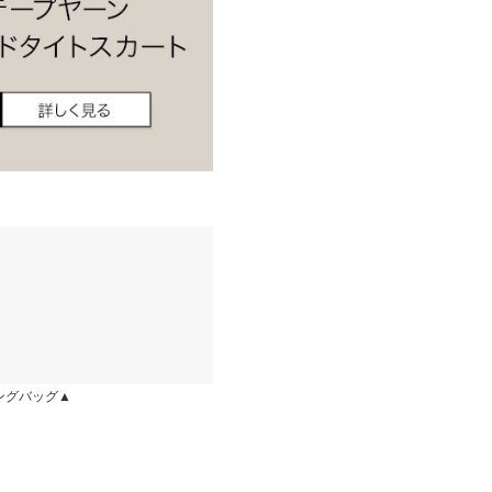
店舗在庫
にはSやMなど具体的なサイズが
はございませんので、予めご了承
差が生じている場合がございま
 体重：
46kg
~
50kg
| 足のサイズ：
~
ります。生産時期の違いによる製
、商品についたメーカータグの数
をよく着ています。商品自体
らい一気に甘くなります。
kg
| 足のサイズ：
23.0cm
~
23.5cm
裏地：あり
ングバッグ▲
す。ちゃんと確認しないで買った