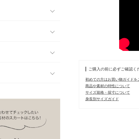
プス。たっぷりまとったフリ
一枚で着映え、存在感のある
フリー
表情豊かな一枚。ソフトな生
躍。シックな装いからカジュ
58
しを楽しめます。
ご購入の前に必ずご確認く
50
初めての方はお買い物ガイドを
37
商品や素材の特性について
す。
サイズ規格・採寸について
、詳しくはご利用店舗にお問い合
48
身長別サイズガイド
でもキレイめのテーパードで
57
した。
店舗在庫
18.5
kg
| 足のサイズ：
23.0cm
~
23.5cm
イド
サイズ規格・採寸について