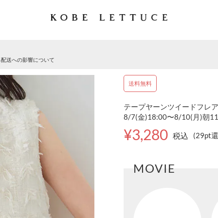
る配送への影響について
送料無料
テープヤーンツイードフレアトッ
8/7(金)18:00〜8/10(月)朝1
¥3,280
税込
(29pt
MOVIE