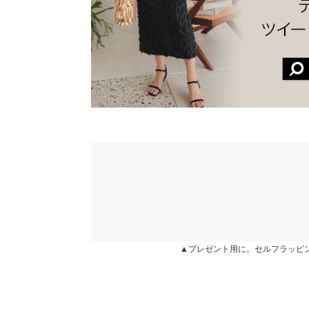
★★★★★
★★★★★
5
※当商品はフリーサイズです。管理都合上、商品ラベル
カラー：ピンク
サイズ：フリー
購入日：2024/04/14
表示されていることがありますが、お届けの商品に誤り
ください。
とてもかわいいです。
※生産時期の違いによる色や素材に関して、多少の個体
す。予めご了承ください。
まりまりこ |
身長：
151cm
~
155cm
|
※上記寸法は、生産時に指示した寸法に従い掲載してお
造時の個体差が多少生じている場合がございます。また
値とは異なる場合がございます。予めご了承ください。
★★★★★
★★★★★
4
カラー：ピンク
サイズ：フリー
購入日：2024/06/27
ピンクは私には可愛すぎたのでブラックとホワイト
は可愛いです。ピンクは同じデザインと思えないく
素材
表地 ポリエステル100%・裏地 ポリエステル100%
macharingo |
身長：
161cm
~
165cm
| 体重：
46kg
~
50
商品詳細
伸縮性：なし 淡色透け：なし 濃色透け：なし 
▲プレゼント用に。セルフラッピ
原産国
★★★★★
★★★★★
4
中国
カラー：アイボリー
サイズ：フリー
購入日：2024/05/23
160cm、45kgでサイズ感はちょうど良かったで