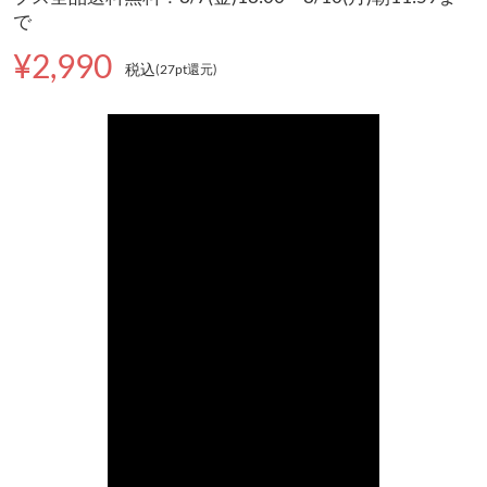
で
¥2,990
税込
(27pt還元
)