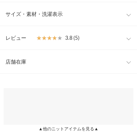
鮮度あるレイヤードスタイルに仕上がるニットビスチェ。いつも
サイズ・素材・洗濯表示
のコーデにプラスするだけでオシャレ感あふれる旬のスタイルが
完成。トレンドのダブルジップ仕様でアレンジの幅も広がりま
す。
フリー
【素材・サイズ感】
レビュー
★★★★★
★★★★★
3.8 (5)
ドライタッチなリブニット素材。バスト部分は編地に変化をつけ
着丈
38
デザイン性をプラス。身体のラインにフィットし美しいシルエッ
レビュー：5件
トに魅せてくれる一枚。インナーとしてもレイヤードアイテムと
身幅
35
店舗在庫
しても幅広く活躍してくれます◎
★★★★★
★★★★★
4
ウエスト幅
28
※キャンセル/変更不可
カラー：ベージュ
サイズ：フリー
購入日：2024/01/25
※表示されている情報は、8/08 23:55 時点のものになります。
※在庫ありの表示でも売り切れ等の場合がございますので、詳し
裾幅
34.5
形が可愛く、チャックで下を開け閉めできるのが良いです。 チャ
くはご利用店舗にお問い合わせください。
ックの開閉だけはスムーズでなく引っかかりはありました。
身長別サイズガイド
サイズ規格・採寸について
lettuce201912231506131 |
身長：
151cm
~
155cm
| 体重：
46kg
~
50kg
| 足
兵庫県
三宮店
のサイズ：
22.0cm
~
22.5cm
店舗在庫
※当商品はフリーサイズです。管理都合上、商品ラベルにはSやM
など具体的なサイズが表示されていることがありますが、お届け
★★★★★
★★★★★
4
▲他のニットアイテムを見る▲
の商品に誤りはございませんので、予めご了承ください。
姫路店
店舗在庫
カラー：ブラック
サイズ：フリー
購入日：2024/04/02
※生産時期の違いによる色や素材に関して、多少の個体差が生じ