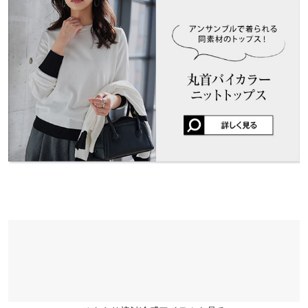
カラーまで、豊富なカラーバリエーション。
くはご利用店舗にお問い合わせください。
身幅
47
49.5
53.5
リピート購入です。 着心地、デザインお気に入りで色違いを購入
※キャンセル/変更不可
しました。
袖幅
14
15
17
兵庫県
三宮店
kanopan |
身長：
146cm
~
150cm
| 体重：
41kg
~
45kg
| 足のサイズ：
~
店舗在庫
袖丈
60.5
60.5
61.5
★★★★★
★★★★★
5
姫路店
裾幅
35
37.5
41.5
店舗在庫
カラー：ネイビー×サックス
サイズ：M
タイプ：Uネック
購入日：
2026/06/11
袖口幅
8
8
9
さらっとした肌触りです。 畳めばコンパクトになりバッグに入り
ます。 エアコンが効いた場所には重宝します。 デザインや色もお
気に入り。高見えするカーディガンでフル回転してます。
Vネック
M
L
XL
kanopan |
身長：
146cm
~
150cm
| 体重：
46kg
~
50kg
| 足のサイズ：
~
着丈
57
57
59
★★★★★
★★★★★
5
肩幅
36
37
39
カラー：サックス
サイズ：M
タイプ：Uネック
購入日：2026/05/11
身幅
47
49.5
53.5
意外と分厚くてしっかりとした生地でした。色は見た目通りで
す。
袖幅
14
15
17