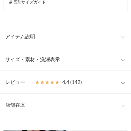
身長別サイズガイド
アイテム説明
TPOやお好みに合わせて選べるVネックと丸首の2typeをご用意。
サイズ・素材・洗濯表示
カーディガン～トップス使いもしやすいよう主張しすぎないマッ
トな小さめボタンをあしらい、プチプラには見えない高見え感◎
洗濯機で洗える＆接触冷感で夏までお使いいただけます。
【サイズ規格】
【素材・サイズ感】
レビュー
★★★★★
★★★★★
4.4 (142)
神戸レタスオリジナルの独自規格です。
さらさらした風合いのハイゲージニット。低身長さんから高身長
さん、細身さんからふっくら体型さんまで幅広い体型に対応した
レビュー：142件
Uネック
M
L
XL
M/L/XL（LL）サイズ展開。首元はスッキリ着痩せするVネック
店舗在庫
着丈
57
57
59
と、大人で上品な印象の丸首（Uネック）とベーシックなデザイ
★★★★★
★★★★★
5
ンをご用意しました。オフィスなどお仕事シーンはもちろん、日
カラー：ホワイトミックス
サイズ：M
タイプ：Uネック
購入日：
※表示されている情報は、8/07 13:41 時点のものになります。
肩幅
36
37
39
除けや日差し対策としても◎ベーシックカラーから差し色になる
2026/06/21
※在庫ありの表示でも売り切れ等の場合がございますので、詳し