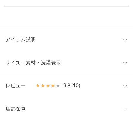
アイテム説明
入卒園式、お宮参り、七五三などのセレモニーシーンはもちろ
サイズ・素材・洗濯表示
ん、デイリーに単品使いもしやすい万能セットアップが新登場。
1段ティアードの着映えトップスは前後差のある着丈でヒップは
お洒落に隠す安心デザイン。首元は涙開き×パールボタンで後ろ
【サイズ規格】
姿まで気を抜かない上品さです◯美シルエットのテーパードパン
レビュー
★★★★★
★★★★★
3.9 (10)
神戸レタスオリジナルの独自規格です。
ツはバックゴムで穿き心地の良さもポイント。長時間の着用でも
疲れにくい着心地が嬉しい。
レビュー：10件
M
L
【素材・サイズ感】
店舗在庫
【A】着丈（前）
60
65
綺麗なドレープが出る薄手のグレーと、ほんのり厚みとハリ感の
★★★★★
★★★★★
5
あるエクリュ・ブラックをご用意しました。きちんと見えする素
カラー：エクリュ
サイズ：M
購入日：2024/03/18
※表示されている情報は、8/09 07:04 時点のものになります。
【A】着丈（後）
70
75
材感ながらも、長時間の着用でも着疲れしないディティールなの
※在庫ありの表示でも売り切れ等の場合がございますので、詳し