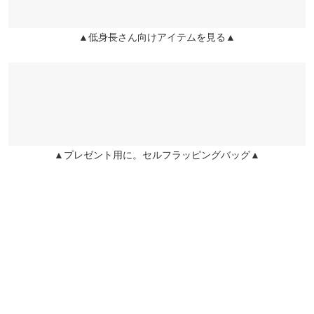
【B】股上
30
30
31
卒園式用に購入しました！ 生地に重みがあるなと感じましたが、
【B】股下
62.5
62.5
62.5
高見えするし着るのが楽しみです！
▲低身長さん向けアイテムを見る▲
m-k-t |
身長：
156cm
~
160cm
| 体重：
~
| 足のサイズ：
~
【B】ワタリ
28
29
30
幅
★★★★★
★★★★★
5
【B】裾幅
16.5
17.5
18.5
カラー：ブラック
サイズ：プチS
タイプ：パンツ
購入日：
2025/10/03
身長別サイズガイド
サイズ規格・採寸について
子供の卒園式用に買いました。 丈もピッタリで生地もとてもしっ
▲プレゼント用に。セルフラッピングバッグ▲
かりしてデザインもとっても可愛かったです。 購入してよかった
【A】トップス【B】パンツ
です。
lettuce202110272149111 |
身長：
146cm
~
150cm
| 体重：
36kg
~
40kg
| 足
のサイズ：
22.0cm
~
22.5cm
★★★★★
★★★★★
5
カラー：ネイビー
サイズ：プチL
タイプ：パンツ
購入日：
2025/10/03