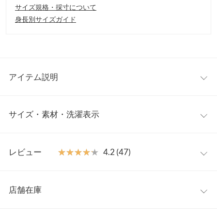
サイズ規格・採寸について
身長別サイズガイド
アイテム説明
低身長さん向けシリーズ【プチレタス】から、デイリーからフォ
サイズ・素材・洗濯表示
ーマルまで着回し力抜群のペプラムジャケットセットアップが登
場しました。女性らしいシルエットのペプラムジャケットと、ス
タイリッシュなテーパードパンツの組み合わせは上品な華やかさ
【サイズ規格】
を演出してくれます。
レビュー
★★★★★
★★★★★
4.2 (47)
神戸レタスオリジナルの独自規格です。
【素材・サイズ感】
サラッとした肉厚な生地感。ジャケットは裏地付きできちんと見
レビュー：47件
プチS
プチM
プチL
えはもちろん、ペプラムシルエットで体型カバーも叶います。フ
店舗在庫
【A】着丈
66
66
66
ロントホック仕様で上品さをプラスし、すっきりした見た目に。
★★★★★
★★★★★
5
シワになりにくく、ご自宅でお洗濯いただけるイージーケアなの
カラー：ブラック
サイズ：プチM
タイプ：パンツ
購入日：