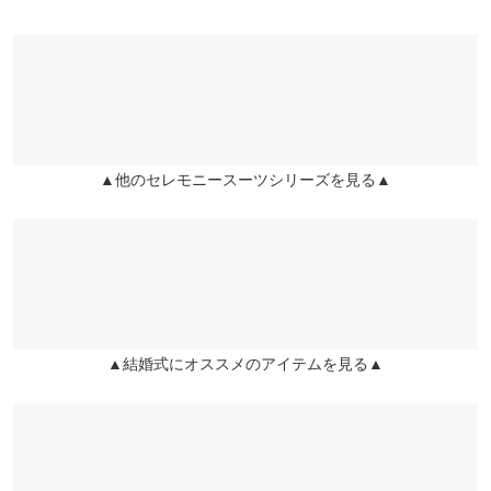
※表示されている情報は、8/11 01:26 時点のものになります。
【A】裏地
60
60
61
も嬉しいポイント◎。
2026/03/07
※在庫ありの表示でも売り切れ等の場合がございますので、詳し
※キャンセル/変更不可
くはご利用店舗にお問い合わせください。
【A】肩幅
35
36
37.5
生地もしっかりしていてこのお値段素晴らしいです！
lettuce201911141322591 |
身長：
156cm
~
160cm
| 体重：
41kg
~
45kg
| 足
【A】身幅
42.5
45
48
兵庫県
三宮店
のサイズ：
23.0cm
~
23.5cm
店舗在庫
【A】裾幅
108
110
112
★★★★★
★★★★★
5
▲他のセレモニースーツシリーズを見る▲
姫路店
【A】袖丈
55
55
55
カラー：ネイビー
サイズ：プチM
タイプ：パンツ
購入日：
店舗在庫
2026/02/11
【A】袖幅
15
16
17
卒業式用にと買いました。素材に高級感があり、とても綺麗で
す。ズボンの丈がバッチリ！初めてこんなに丈が合いました
【A】袖口幅
11.5
12.5
13.5
（笑）ジャケットもピッタリで、シルエットが綺麗で満足です😊
【B】ウエス
29
31.5
34.5
user_20260210195357682908 |
身長：
151cm
~
155cm
| 体重：
46kg
~
50kg
▲結婚式にオススメのアイテムを見る▲
ト幅
| 足のサイズ：
22.0cm
~
22.5cm
【B】ヒップ
44
46.5
49.5
★★★★★
★★★★★
5
幅
カラー：ブラック
サイズ：プチM
タイプ：パンツ
購入日：
2025/10/03