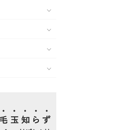
リをもたらすアクセントとな
ンプルデザインで着回しやす
便性も兼ね備えた一着です。
M
ク感のないやさしい肌触りが
ストレスな着用感◎同素材のボト
56
すめです。
35
43
す。
、詳しくはご利用店舗にお問い合
14
52
kg
| 足のサイズ：
24.0cm
~
24.5cm
店舗在庫
39
11.5〜25