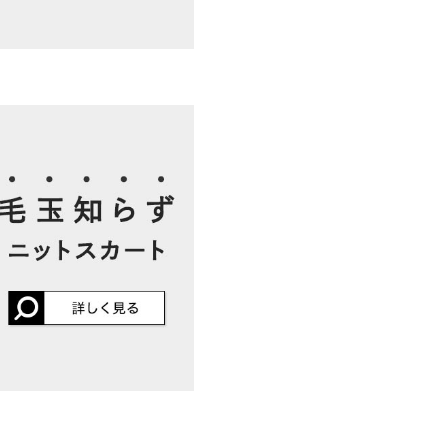
洗濯表示について
地が悪く、着るとゴツゴツし
点で痒い！こんな酷いニット
ん返品しました。
kg
| 足のサイズ：
23.0cm
~
23.5cm
レビューを書く
投稿でポイントプレゼント