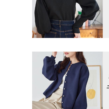
カラー：ブラック
サイズ：M
購入日：2024/01/11
身長別サイズガ
もうちょっとゆるっときたかったです。袖の長さも
※生産時期の違いによる色や素材に関して、多少の個体
す。予めご了承ください。
ぱーこ |
身長：
156cm
~
160cm
| 体重：
51kg
~
55
※上記寸法は、生産時に指示した寸法に従い掲載してお
造時の個体差が多少生じている場合がございます。また
値とは異なる場合がございます。予めご了承ください。
★★★★★
★★★★★
2
カラー：エクリュ
サイズ：M
購入日：2023/09/06
生地？が固くて着ずらいです…思った感じと全然違った
素材
セラ |
身長：
151cm
~
ポリエステル100%「
商品詳細
伸縮性：あり 淡色透け：ややあり 濃色透け：や
★★★★★
★★★★★
2
原産国
カラー：エクリュ
サイズ：M
購入日：2023/09/17
中国
畳じわが洗濯しても取れず…。 カジュアルなデザ
ᴷᵒᵏᵒ |
身長：
166cm
~
170cm
|