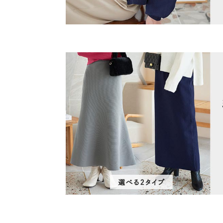
洗濯表示
★★★★★
★★★★★
1
カラー：オフ×ブラック
サイズ：M
購入日：2023/09/04
毛玉レスに惹かれて購入しました。でも本当に着心
て全然可愛くない！硬い！肌弱くないのに試着の時
は初めて。レタス大好きなのに残念すぎる。もちろ
るりるり |
身長：
156cm
~
160cm
| 体重：
51kg
~
55
more