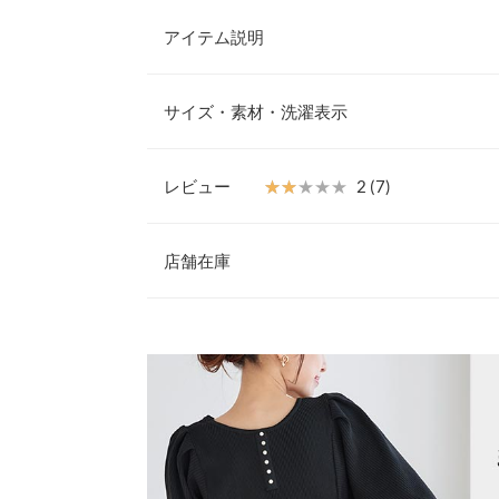
アイテム説明
レディライクな袖フレアデザイントップス。メリハ
り品のある女性らしい手元を演出してくれます。シ
サイズ・素材・洗濯表示
く、毛玉のできにくい素材でお手入れ楽ちん◎。利
【素材・サイズ感】
起毛感のないポリエステルニット素材仕様。チクチ
レビュー
★★★★★
★★★★★
2 (7)
魅力。360度ストレッチ性に優れ動きやすくノン
着丈
ムス【M3930】と合わせたコーディネートもおす
レビュー：7件
※キャンセル/変更不可
店舗在庫
肩幅
身幅
★★★★★
★★★★★
4
※表示されている情報は、8/08 15:20 時点のものになりま
カラー：オフ×ブラック
※在庫ありの表示でも売り切れ等の場合がございますので
サイズ：M
購入日：2023/09/05
わせください。
袖幅
肩が少し浮いてきます。形は固めですが綺麗。
袖丈
兵庫県
三宮店
rrft0907 |
身長：
151cm
~
155cm
| 体重：
46kg
~
50
裾幅
袖口幅
姫路店
★★★★★
★★★★★
3