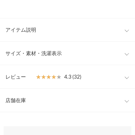
アイテム説明
大人の品あふれる着映えニットワンピース。裾にあしらった切替
サイズ・素材・洗濯表示
えデザインは、エレガントな魅力たっぷり。ヒールと合わせたレ
ディな装いからスニーカーや厚底サンダル合わせのラフスタイル
まで大人の洗練された着こなしに最適です。毛玉になりにくいア
M
L
ンチピリング糸で仕立てました◯
レビュー
★★★★★
★★★★★
4.3 (32)
【素材・サイズ感】
着丈
118
120
夏でも快適な薄手のサマーニット素材。伸縮性に優れたドライタ
レビュー：32件
ッチで軽やかな着心地が魅力です。ゆとりはありつつ身体のライ
肩幅
38
39.5
店舗在庫
ンが響かないIラインシルエットが大人っぽく上品な佇まいに。お
★★★★★
★★★★★
5
身幅
50
53
手入れしやすいアンチピリング機能付きもうれしいポイントです
カラー：グレージュ
サイズ：M
購入日：2026/04/27
※表示されている情報は、8/10 00:12 時点のものになります。
◎
※在庫ありの表示でも売り切れ等の場合がございますので、詳し
裾幅
84
89
少し薄いのかな？でも夏は涼しそうだし めちゃくちゃ使えそう！
※キャンセル/変更不可
くはご利用店舗にお問い合わせください。