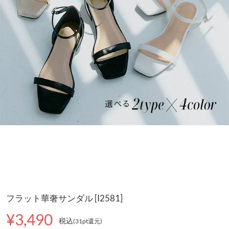
フラット華奢サンダル [I2581]
¥3,490
税込
(31pt還元
)