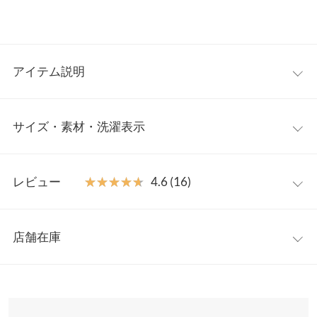
アイテム説明
華奢な足元を演出してくれるフラットサンダル。細めのストラッ
サイズ・素材・洗濯表示
プ、スクエアトゥデザインがスタイリッシュな仕上がり。1.5cm
のヒールがさりげなく足を綺麗に見せてくれます。キレイめ～ハ
ンサムなカジュアルコーデまで、スタイルをぐっと大人に魅せる
アンクル
S
M
L
LL
一足です。
レビュー
★★★★★
★★★★★
4.6 (16)
【素材・サイズ感】
筒丈
7.5
7.6
7.7
7.8
S-LLの4サイズ展開。アンクルタイプとバンドタイプの2種類より
レビュー：16件
お選びいただけます。低反発クッション入りの中敷き＋アッパー
足首周り
22.5〜
23〜25
23.5〜
24〜26
店舗在庫
裏にもクッション付きで歩きやすさ◎。
24.5
25.5
★★★★★
★★★★★
5
※キャンセル/変更不可
カラー：シルバー
サイズ：M
タイプ：バンド
購入日：2025/06/17
※表示されている情報は、8/09 19:51 時点のものになります。
足幅
8
8.2
8.4
8.6
※在庫ありの表示でも売り切れ等の場合がございますので、詳し
何にでも合うので、夏の間は結構履いていました。 靴擦れ等もな
くはご利用店舗にお問い合わせください。
ヒール高
1.5
1.5
1.5
1.5
く、クッション性のあるサンダルで、履き心地も良いです。