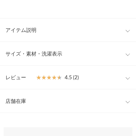
アイテム説明
一枚でキマる。大人のリラックスワンピース。ふんわりとしたパ
サイズ・素材・洗濯表示
フスリーブ、たっぷりのドレープが揺れ動くたびに上品に着映え
るシルエット。旅行やお出かけ、フォーマルシーンにも幅広く着
回せる一着です◎
M
【素材・サイズ感】
レビュー
★★★★★
★★★★★
4.5 (2)
さらっと風合いのあるカットジョーゼット素材。リラクシーな着
着丈
126
心地ながらゆったりシルエットで女性らしさをプラス。高めのウ
レビュー：2件
エスト切替えラインでスタイルアップも叶います。どんなアクセ
裏地
70
店舗在庫
や小物とも相性◎なシンプルさも魅力です。
★★★★★
★★★★★
5
身幅
43
※キャンセル/変更不可
カラー：ネイビー
サイズ：M
購入日：2024/04/28
※表示されている情報は、8/08 01:56 時点のものになります。
※在庫ありの表示でも売り切れ等の場合がございますので、詳し
襟開き幅
26
丁度いい長さでとても良かったです！！ 袖も可愛くて オシャレな
くはご利用店舗にお問い合わせください。
感じです！！