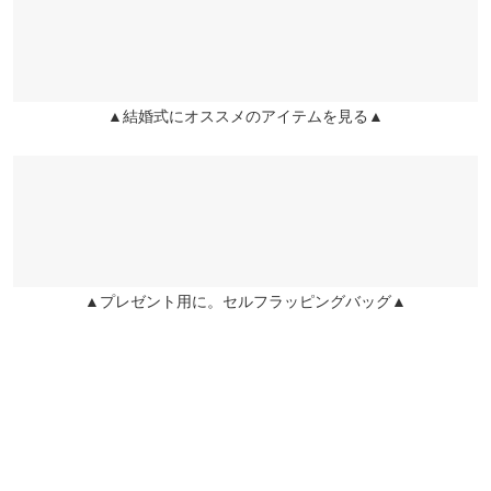
【A】裄丈
80.5
saki0203 |
身長：
161cm
~
165cm
| 体重：
51kg
~
55kg
| 足のサイズ：
24.0cm
兵庫県
三宮店
~
24.5cm
【A】裾幅
68
店舗在庫
【A】袖口幅
30
▲結婚式にオススメのアイテムを見る▲
姫路店
more
レビューを書く
店舗在庫
【B】着丈
43
投稿でポイントプレゼント
【B】身幅
40
【B】裾幅
42.5
▲プレゼント用に。セルフラッピングバッグ▲
【B】袖口幅
22.5
身長別サイズガイド
サイズ規格・採寸について
【A】トップス【B】インナー
※生産時期の違いによる色や素材に関して、多少の個体差が生じ
ている場合がございます。予めご了承ください。