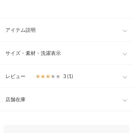
アイテム説明
でふんわりとした見た目が可愛いらしいブラウス。上品なシアー
サイズ・素材・洗濯表示
感で今年らしいフェミニンコーデを完成させます。上品なラメ感
でちょっとしたお出かけシーンにも活躍します。
【素材・サイズ感】
ワンサイズ
軽やかな薄手のチュール生地で広がりすぎないシルエットに仕上
レビュー
★★★★★
★★★★★
3 (1)
げました。インナー付きなのも嬉しいポイント◎その日の気分に
【A】着丈
65
合わせてお持ちのインナーと合わせることもできるので、コーデ
レビュー：1件
のバリエーションが広がります。
【A】身幅
55
店舗在庫
※キャンセル/変更不可
★★★★★
★★★★★
3
【A】襟開き幅
18
カラー：ピンク
購入日：2024/07/20
※表示されている情報は、8/06 17:26 時点のものになります。
※在庫ありの表示でも売り切れ等の場合がございますので、詳し
【A】袖幅
30
サイズ感はとてもよく見た目も可愛くいいのですが、私が着ると
くはご利用店舗にお問い合わせください。
少し太って見えてしまうなぁと感じました