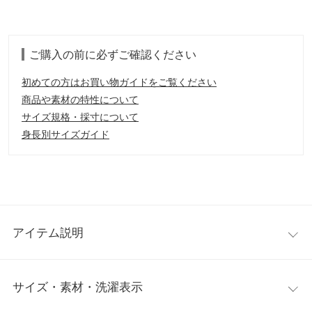
ご購入の前に必ずご確認ください
初めての方はお買い物ガイドをご覧ください
商品や素材の特性について
サイズ規格・採寸について
身長別サイズガイド
アイテム説明
クラシカルな印象に仕上がるレトロ調ワンピース。体型ラインは
サイズ・素材・洗濯表示
カバーしつつ、大人の魅力を引き立てる美シルエットに仕上げま
した。フォーマルなシーンにも似合う、エレガントな雰囲気漂う