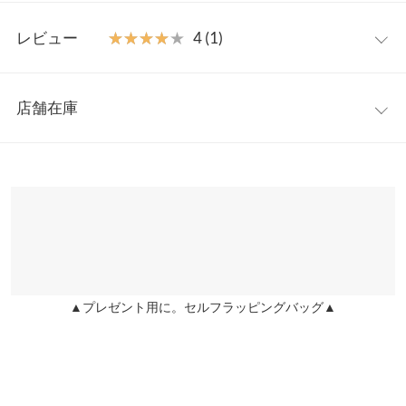
洗練された一着です。
ワンサイズ
【素材・サイズ感】
レビュー
★★★★★
★★★★★
4 (1)
なめらかな質感が魅力の生地を使用。肌にやさしくフィットしエ
着丈
120
アリーな着心地の良さを感じられる一品です。バックリボンでウ
レビュー：1件
エスト周りのシルエットも調整可能。気になるお腹周りをカモフ
裏地
72
店舗在庫
ラージュしてくれるフロントウエストのドレープがポイントです
★★★★★
★★★★★
4
身幅
46.5
◎
カラー：サックス
購入日：2024/07/04
※表示されている情報は、8/08 18:34 時点のものになります。
※キャンセル/変更不可
※在庫ありの表示でも売り切れ等の場合がございますので、詳し
肩幅
36
細身で、シルエットがキレイ、大人ぽいところ、可愛さがあっ
くはご利用店舗にお問い合わせください。
て、気に入りです。
ウエスト幅
36〜47
user_20231223144045009229 |
身長：
156cm
~
160cm
| 体重：
46kg
~
50kg
兵庫県
三宮店
| 足のサイズ：
~
ヒップ幅
50
店舗在庫
裾幅
45
▲プレゼント用に。セルフラッピングバッグ▲
姫路店
more
レビューを書く
店舗在庫
袖丈
25
投稿でポイントプレゼント
袖幅
17