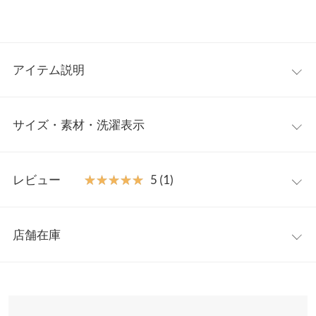
アイテム説明
フリル使いが魅力的な1枚で着映えの叶うオールインワン。甘め
サイズ・素材・洗濯表示
のフリルを大人カジュアルに仕上げました。深めのVネックライ
ンに沿ったフリルデザインが顔周りを華やかにしてくれます。合
わせるインナー次第でオールシーズン使えてコーディネートが楽
ワンサイズ
しくなる優秀アイテムです。
レビュー
★★★★★
★★★★★
5 (1)
【素材・サイズ感】
着丈
139
しっかりとした素材感でサラッとした着心地です。ストンと落ち
レビュー：1件
るシルエットで体のラインを拾いにくく、体型を気にせず楽に着
身幅
48.5
店舗在庫
用していただけます。ポケット付きで機能性も◎デイリーにも、
★★★★★
★★★★★
5
肩幅
37
お出かけにも重宝する1枚です。
カラー：ブラック
購入日：2023/09/09
※表示されている情報は、8/07 11:03 時点のものになります。
※キャンセル/変更不可
※在庫ありの表示でも売り切れ等の場合がございますので、詳し
ヒップ幅
103
フリルがめちゃ可愛くてお気に入りです！
くはご利用店舗にお問い合わせください。