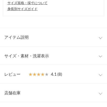
サイズ規格・採寸について
身長別サイズガイド
アイテム説明
タウンユースでも夏のレジャーでも使い分けせずにタフに使える
サイズ・素材・洗濯表示
水陸両用UVカットマウンテンパーカー。肌露出を少なめにして夏
のアウトドアを楽しみたい方にお勧め。花粉の多い季節に嬉し
い、防汚性のあるサラッとした素材で軽アウターとしても大活躍
ワンサイズ
します。
レビュー
★★★★★
★★★★★
4.1 (8)
【素材・サイズ感】
着丈
75
大きめのサイズ感でゆったりとしたシルエットなので萌え袖やタ
レビュー：8件
ポっとした着こなしが可能です。水着の上はもちろん、春の軽ア
身幅
58
店舗在庫
ウターとしても一役。
★★★★★
★★★★★
5
襟開き幅
20
※キャンセル/変更不可
カラー：ブラック
購入日：2023/08/11