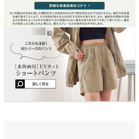
ROOSE |
身長：
151cm
~
155cm
| 体重：
41kg
~
45kg
| 足のサイズ：
~
素材
ポリエステル100%
★★★★★
★★★★★
5
商品詳細
カラー：ブラック
購入日：2023/03/26
伸縮性：なし 淡色透け：一部あり 濃色透け：なし 裏地：な
軽量で着やすいです。 思い切って購入して良かったです♪
し
原産国
lettuce1813 |
身長：
~
| 体重：
56kg
~
60kg
| 足のサイズ：
25.0cm
~
25.5cm
中国
★★★★★
★★★★★
4
カラー：ライトベージュ
購入日：2024/05/30
洗濯表示
薄手で夏の日焼け対策でも着れそう 腕のゴムもキツすぎずいい感
じです 裾のゴムは入ってない方が好みだけど 全体的には気に入り
ました！
洗濯表示について
puuちゃん |
身長：
161cm
~
165cm
| 体重：
56kg
~
60kg
| 足のサイズ：
23.0cm
~
23.5cm
more
レビューを書く