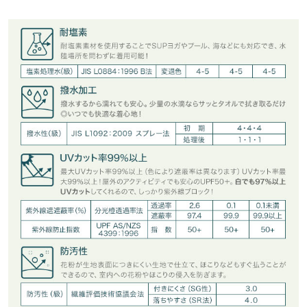
※表示されている情報は、8/08 20:33 時点のものになります。
※在庫ありの表示でも売り切れ等の場合がございますので、詳し
袖幅
26.5
UVカットでサッと羽織れるし、ゆったり着れるので購入して良か
くはご利用店舗にお問い合わせください。
ったです。ホワイトが購入出来なかったので、来年も出るといい
裄丈
82
なぁ。
兵庫県
三宮店
裾幅
50
店舗在庫
ROOSE |
身長：
151cm
~
155cm
| 体重：
41kg
~
45kg
| 足のサイズ：
~
袖口幅
11
★★★★★
★★★★★
5
姫路店
店舗在庫
カラー：ブラック
購入日：2023/08/11
身長別サイズガイド
サイズ規格・採寸について
春〜秋まで長いシーズン着れそうと思って買いました！メンズも
※生産時期の違いによる色や素材に関して、多少の個体差が生じ
着れるくらいゆったりサイズです！気に入ってます⭐︎
ている場合がございます。予めご了承ください。
レ |
身長：
166cm
~
170cm
| 体重：
~
| 足のサイズ：
~
※上記寸法は、生産時に指示した寸法に従い掲載しております。
生産時期の違いによる製造時の個体差が多少生じている場合がご
★★★★★
★★★★★
5
ざいます。また、商品についたメーカータグの数値とは異なる場
カラー：ブラック
購入日：2023/05/02
合がございます。予めご了承ください。
サッと羽織れるので、季節の中途半端な時期に大活躍です。違う
色も欲しかったのですが、売り切れていたので残念です。