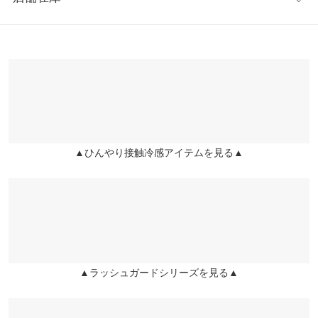
これから暑くなって来るのでＵＶカットは嬉しいです
※キャンセル/変更不可
ていただくシーンを想定し、デザインした製品となります。
裾幅
36
37
lettuce202007161736281 |
身長：
151cm
~
155cm
| 体重：
46kg
~
50kg
| 足
そのまま着水いただいても問題ありませんが、衝突や引っかけな
※表示されている情報は、8/07 13:14 時点のものになります。
のサイズ：
23.0cm
~
23.5cm
股下
11.5
13.5
どには十分に気を付けてください。
※在庫ありの表示でも売り切れ等の場合がございますので、詳し
くはご利用店舗にお問い合わせください。
DATE：2023.06.15
★★★★★
★★★★★
5
ワタリ幅
36
37
――――――――――――――――――――
カラー：ドットブラック
サイズ：M
購入日：2025/08/20
Q.どんな生地感ですか？
兵庫県
三宮店
前股上
31.5
33
店舗在庫
丈感も長過ぎず短過ぎずで 良い感じでした！
A.スポーツ時に着用するドライ生地のような質感です。
光沢感は無くマットな素材なので日常でご着用頂く際にもなじみ
身長別サイズガイド
サイズ規格・採寸について
lettuce202204040024131 |
身長：
~
| 体重：
~
| 足のサイズ：
~
more
▲ひんやり接触冷感アイテムを見る▲
やすい生地となっております。
姫路店
店舗在庫
DATE：2023.07.31
★★★★★
★★★★★
5
カラー：ドットエクリュ
サイズ：M
購入日：2025/08/19
去年からリピートです！ チャックがとっても助かります！ 少し大
きいだけど、許容範囲です。
lettuce201804052317321 |
身長：
151cm
~
155cm
| 体重：
~
| 足のサイズ：
▲ラッシュガードシリーズを見る▲
~
★★★★★
★★★★★
5