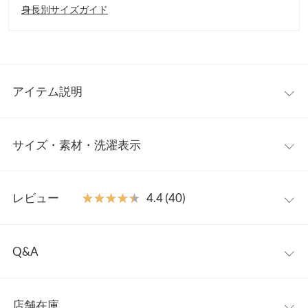
身長別サイズガイド
アイテム説明
お洋服感覚で気軽に着用できるラッシュガード。ポケットのフリ
サイズ・素材・洗濯表示
ルが女性らしい印象でコーデのアクセントに。長めの丈感とゆっ
たりシルエットで体型カバーも◎。シンプルなデザインでどんな
スイムウェアともコーディネートしやすく、ビーチやイベントに
【サイズ規格】
大活躍。
レビュー
★★★★★
★★★★★
4.4 (40)
神戸レタスオリジナルの独自規格です。
【素材・サイズ感】
程よい伸縮性があり、着心地の良い素材。ポケットはファスナー
レビュー：40件
M
L
付きで小物が落ちる心配もありません。レジャーシーンはもちろ
Q&A
ウエスト幅
31〜47.5
34〜50.5
ん、冷房対策や日除けとして、いつものスタイリングに取り入れ
★★★★★
★★★★★
5
ても◎。接触冷感や吸水速乾など、暑い季節に嬉しい機能性も備
Q.着用したまま水に入れますか？
カラー：ブラウン
サイズ：M
購入日：2026/03/09
ヒップ幅
52
55
わっています。
店舗在庫
A.水辺で過ごされる時や、上がった後に濡れた水着の上に羽織っ