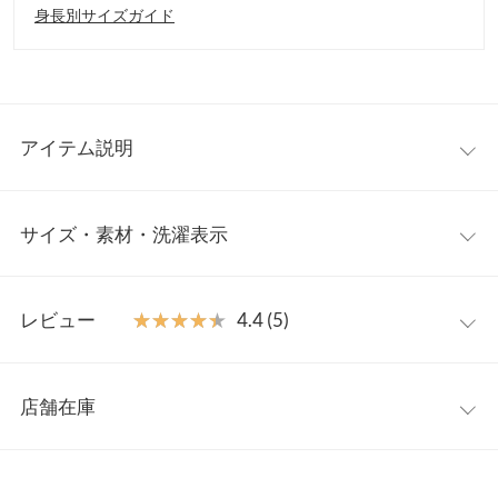
身長別サイズガイド
アイテム説明
これからの時期に嬉しいUVカット機能付き。紫外線からあなたを
サイズ・素材・洗濯表示
守ります。ヒップが隠れるロング丈で気になるボディラインもさ
り気なくカバーしてくれます。身頃サイドと袖の編地切り替えで
細見え効果あり◎さっと羽織れるのも嬉しいポイントです。
M
L
【素材・サイズ感】
レビュー
★★★★★
★★★★★
4.4 (5)
UVカット、しわになりにくい、アンチピリングの多機能が嬉しい
着丈
81
83
アイテム。両サイドはポケット付きで使いやすさも◎春先～夏ま
レビュー：5件
で使えて、デイリーにもオフィスのクーラー対策にも使える万能
身幅
52
54
店舗在庫
カーディガンです。
★★★★★
★★★★★
5
襟開き幅
23
23.5
※キャンセル/変更不可
カラー：ブルー
サイズ：L
購入日：2024/04/11
※表示されている情報は、8/08 10:05 時点のものになります。
※在庫ありの表示でも売り切れ等の場合がございますので、詳し
裾幅
52
54