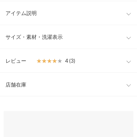
アイテム説明
ふわふわと表情のあるシャギーニットの登場。１枚で華やかな印
サイズ・素材・洗濯表示
象にしてくれます。ゆるっとしたオーバーシルエットで重くなり
がちな冬コーデにも抜け感をプラス。前後2way着用が可能で、そ
の日のスタイリングに合わせてクルーネックとVネック着まわせ
ワンサイズ
ます。シンプルなデザインで、様々なボトムスに合わせやすく、
レビュー
★★★★★
★★★★★
4 (3)
コーディネートにも悩まない1枚。
着丈
59
【素材・サイズ感】
レビュー：3件
毛足のあるソフトな肌当たりのシャギー素材。ゆとりのあるシル
身幅
56
店舗在庫
エットが、体のラインを拾わずさりげなく体型カバーしてくれま
★★★★★
★★★★★
5
肩幅
57
す。
カラー：アイボリー
購入日：2022/12/25
※表示されている情報は、8/09 17:42 時点のものになります。
※キャンセル/変更不可
※在庫ありの表示でも売り切れ等の場合がございますので、詳し
裾幅
56
骨ストなのでVネックを前のにして着るととてもスタイルアップ
くはご利用店舗にお問い合わせください。
しました。
袖丈
47.5
ミグ |
身長：
156cm
~
160cm
| 体重：
51kg
~
55kg
| 足のサイズ：
23.0cm
~
兵庫県
三宮店
23.5cm
袖幅
20
店舗在庫