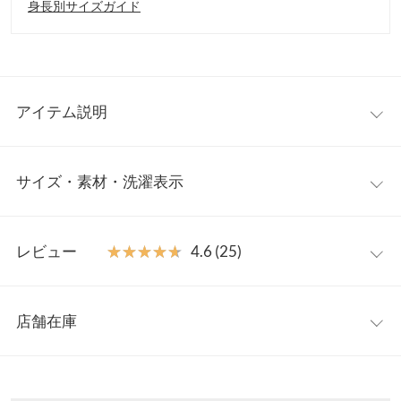
身長別サイズガイド
アイテム説明
美ラインタイトスカート
【M2394】
に、あたたかい裏微起毛バー
サイズ・素材・洗濯表示
ジョンが新登場。ストレッチ性に優れ、タイトスカートなのにス
トレスフリーな穿き心地なのが魅力。オフィススタイルから公園
や旅行などアクティブなシーンにも快適にお召いただける一着で
ロング
M
L
す。
レビュー
★★★★★
★★★★★
4.6 (25)
【素材・サイズ感】
ウエスト幅
32〜45.5
34〜48.5
ウォーム感はありながら微起毛素材なのでごわつかず、すっきり
レビュー：25件
としたシルエットで履いていただけます。すとんとしたIラインで
ヒップ幅
48.5
51.5
店舗在庫
穿きごこちの良さはそのままに、お好みのサイズ感から選んでい
★★★★★
★★★★★
5
裾幅
48
50
ただけるM/L展開にグレードアップしました◎。※M2394と同じ
カラー：ブラック
サイズ：M
タイプ：ロング
購入日：2026/01/25
※表示されている情報は、8/10 00:57 時点のものになります。
サイズ感はMサイズとなります。
※在庫ありの表示でも売り切れ等の場合がございますので、詳し
総丈
81
81
ウェスト、丈ともにベスト 起毛無しバージョンもほしくなりまし