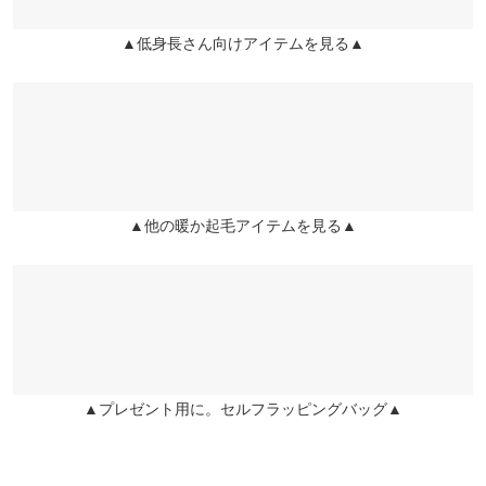
more
レビューを書く
投稿でポイントプレゼント
▲低身長さん向けアイテムを見る▲
▲他の暖か起毛アイテムを見る▲
▲プレゼント用に。セルフラッピングバッグ▲