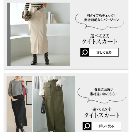
※キャンセル/変更不可
くはご利用店舗にお問い合わせください。
た
~あこ |
身長：
146cm
~
150cm
| 体重：
41kg
~
45kg
| 足のサイズ：
22.0cm
~
マキシ
M
L
兵庫県
三宮店
22.5cm
店舗在庫
ウエスト幅
32〜45.5
34〜48.5
★★★★★
★★★★★
5
姫路店
ヒップ幅
48.5
51.5
店舗在庫
カラー：ブラック
サイズ：M
タイプ：マキシ
購入日：2025/12/07
むちゃくちゃ伸びます！ 歩くのが楽です。
裾幅
46
48
ともよ |
身長：
151cm
~
155cm
| 体重：
46kg
~
50kg
| 足のサイズ：
23.0cm
~
総丈
91
91
23.5cm
身長別サイズガイド
サイズ規格・採寸について
★★★★★
★★★★★
5
カラー：ブラック
サイズ：L
タイプ：マキシ
購入日：2025/03/30
※生産時期の違いによる色や素材に関して、多少の個体差が生じ
履き心地の良さから着用頻度が高く、ダメージが気になってきた
ている場合がございます。予めご了承ください。
ため、リピート購入です。 本当に使いやすいスカートです。
※上記寸法は、生産時に指示した寸法に従い掲載しております。
生産時期の違いによる製造時の個体差が多少生じている場合がご
lettuce201909091134001 |
身長：
151cm
~
155cm
| 体重：
~
| 足のサイズ：
ざいます。また、商品についたメーカータグの数値とは異なる場
~