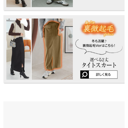
合がございます。予めご了承ください。
★★★★★
★★★★★
5
カラー：エクリュ
サイズ：M
タイプ：ロング
購入日：2024/11/16
インはしやすいですが、ウエスト周りの大きさが少し気になりま
素材
す。ただ、履きやすくて歩きやすいので購入してよかったです！
・レーヨン60% ナイロン35% ポリウレタン5%
・レーヨン76% ナイロン21% ポリウレタン3%
lettuce202109172009331 |
身長：
151cm
~
155cm
| 体重：
36kg
~
40kg
| 足
のサイズ：
22.0cm
~
22.5cm
※生産時期により混率と絵表示が2種類ございますが、 伸縮性や
生地感に大きな違いはございません。
★★★★★
★★★★★
5
商品詳細
カラー：チャコール
サイズ：M
タイプ：ロング
購入日：2024/10/24
伸縮性：あり 淡色透け：なし 濃色透け：なし 裏地：なし
原産国
見た目はきちんとタイトスカートなのに とにかく伸びるので履き
中国
心地がとても良いです。 生地もしっかりしているので高見えしま
す。
user_20241024213910421911 |
身長：
151cm
~
155cm
| 体重：
46kg
~
50kg
洗濯表示
| 足のサイズ：
22.0cm
~
22.5cm
洗濯表示について