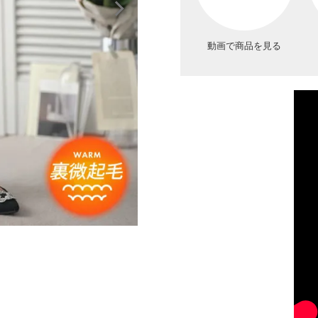
動画で商品を見る