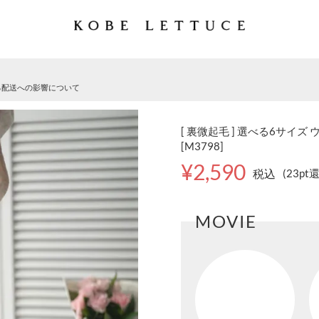
る配送への影響について
[ 裏微起毛 ] 選べる6サイ
[M3798]
¥2,590
税込
(23pt
MOVIE