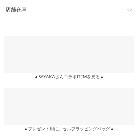
レビュー：18件
S
M
魅力◎ハイウエストデザインですっきりとスタイルアップも叶い
店舗在庫
前股上
36
36
ます。
★★★★★
★★★★★
5
※キャンセル/変更不可
カラー：ブラック
サイズ：S
購入日：2023/03/02
※表示されている情報は、8/10 00:56 時点のものになります。
ウエスト幅
30
32.5
※在庫ありの表示でも売り切れ等の場合がございますので、詳し
アラフォーですがこちらは大人っぽく履けると思います。産後で
くはご利用店舗にお問い合わせください。
ヒップ幅
45
47.5
ウエストが心配でしたがキツすぎずユルすぎずちょうど良かった
です。
裾幅
32.5
34.5
兵庫県
三宮店
店舗在庫
ｓｒｈ |
身長：
151cm
~
155cm
| 体重：
41kg
~
45kg
| 足のサイズ：
24.0cm
~
24.5cm
股下
12
12
▲SAYAKAさんコラボITEMを見る▲
姫路店
ワタリ幅
33
34
★★★★★
★★★★★
5
店舗在庫
カラー：アイボリー
サイズ：M
購入日：2023/01/06
身長別サイズガイド
サイズ規格・採寸について
可愛いかったです。 黒再販しないかな？
lettuce! |
身長：
161cm
~
165cm
| 体重：
51kg
~
55kg
| 足のサイズ：
23.0cm
~
23.5cm
▲プレゼント用に。セルフラッピングバッグ▲
★★★★★
★★★★★
5