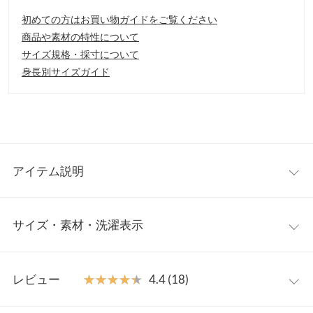
初めての方はお買い物ガイドをご覧ください
商品や素材の特性について
サイズ規格・採寸について
身長別サイズガイド
アイテム説明
大人気インフルエンサー【SAYAKAさんコラボ】洗練されたムー
サイズ・素材・洗濯表示
ドに仕上げてくれるハーフパンツ。さらっと大人っぽく穿いてい
ただけるディティールにこだわった一着です。きれいめにもカジ
ュアルにも幅広くスタイリングしていただけます。
【サイズ規格】
【素材・サイズ感】
レビュー
★★★★★
★★★★★
4.4 (18)
神戸レタスオリジナルの独自規格です。
きれい見えするサラッとしたツイル素材。シンプルでベーシック
なデザインながら、360度どこから見てもきれいなシルエットが