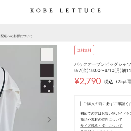
る配送への影響について
送料無料
バックオープンビッグシャツチュ
8/7(金)18:00〜8/10(月)朝1
¥2,790
税込
(25pt
ご購入の前に必ずご確認く
初めての方はお買い物ガイドを
商品や素材の特性について
サイズ規格・採寸について