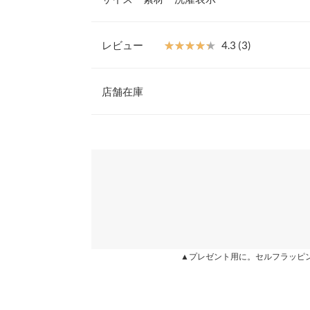
れます。人と被らないデザインで旬のスタイリング
【素材・サイズ感】
適度なハリ感とやわらかさを持ちあわせた綿混素材
レビュー
★★★★★
★★★★★
4.3 (3)
とり幅をとった身幅でリラックスしたカジュアルな
着丈
い素材でお手入れも楽ちんです◎
レビュー：3件
※キャンセル/変更不可
店舗在庫
身幅
肩幅
★★★★★
★★★★★
5
※表示されている情報は、8/08 16:17 時点のものになりま
カラー：ドットブラック
※在庫ありの表示でも売り切れ等の場合がございますので
購入日：2022/08/28
わせください。
裾幅
ドット大好きで一目惚れで購入。とにかく細見え！
袖丈
われました。生地的にお洗濯も楽で何回も着ていま
兵庫県
三宮店
袖幅
さっくーん♡ |
身長：
156cm
~
160cm
| 体重：
46
袖口幅
姫路店
▲プレゼント用に。セルフラッピ
身長別サイズガ
★★★★★
★★★★★
4
カラー：ドットブラック
購入日：2022/10/24
※生産時期の違いによる色や素材に関して、多少の個体
す。予めご了承ください。