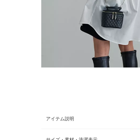
アイテム説明
バックオープンデザインがポイントのビックシルエ
開閉自由で開けても閉めてもご着用いただけるので
サイズ・素材・洗濯表示