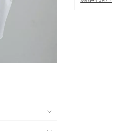
身長別サイズガイド
ットシャツ。背中のボタンは
、TPOに応じて印象を変えら