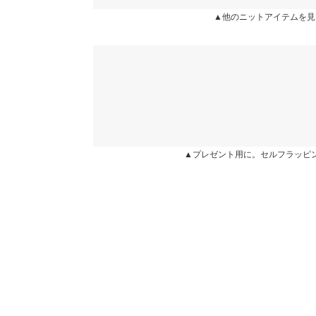
▲他のニットアイテムを見
身長別サイズガ
★★★★★
★★★★★
5
カラー：アイボリー
サイズ：モックネックM
購入日：2025/1
※生産時期の違いによる色や素材に関して、多少の個体
す。予めご了承ください。
首までカバーしてくれるので、風が強い時など、寒
※上記寸法は、生産時に指示した寸法に従い掲載してお
造時の個体差が多少生じている場合がございます。また
user_20241220204226401095 |
値とは異なる場合がございます。予めご了承ください。
★★★★★
★★★★★
5
▲プレゼント用に。セルフラッピ
カラー：イエロー
サイズ：VネックL
購入日：2026/01/27
素材
Ｖネックですっきり見えるし、暖かいです。
ポリエステル100%
商品詳細
ぐっちょん |
身長：
166cm
~
170cm
| 体重：
61kg
~
65
伸縮性：あり 淡色透け：一部あり 濃色透け：一
原産国
中国
★★★★★
★★★★★
5
カラー：ミルクベージュ
サイズ：VネックM
購入日：2026/01
とても良かったです！