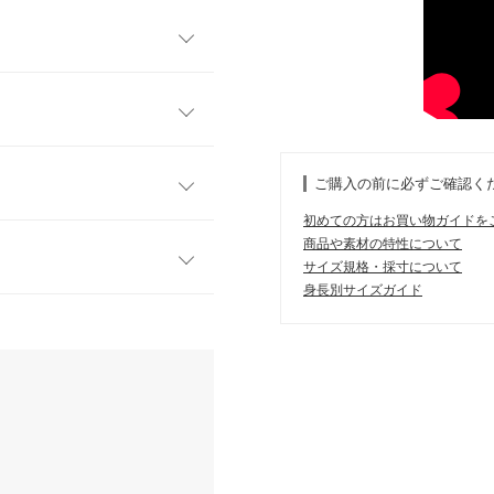
スッキリと見せてくれるVネッ
果抜群なモックネックデザイ
よく、幅広く着回していただけ
モックネックL
VネックM
VネックL
ご購入の前に必ずご確認く
ったりサイズ感が作り出すゆ
62
54〜60
56〜62
初めての方はお買い物ガイドを
シーンに使いやすい落ち着いた
商品や素材の特性について
51
50
51
サイズ規格・採寸について
身長別サイズガイド
58
55
58
す。
、詳しくはご利用店舗にお問い合
2026/06/05
21.5
20.5
21.5
Lサイズで正解でした！ ニット
52
51
52
ることなく、動きやすい丁度
店舗在庫
53
50
53
kg
| 足のサイズ：
24.0cm
~
24.5cm
11.5
11
11.5