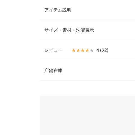
アイテム説明
柔らかさと暖かみが魅力のスフレニット。顔周りを
クデザインと首元まであたたかく、うれしい小顔効
サイズ・素材・洗濯表示
ンの2タイプ◎ベーシックでどんなボトムとも相性
ます。
モックネックM
【素材・サイズ感】
レビュー
★★★★★
★★★★★
4 (92)
ふんわりソフトな肌触りが心地いいニット素材。ゆ
着丈
60
るさが、こなれた雰囲気に。2サイズ展開、様々な
レビュー：92件
カラーバリエーションも魅力の一枚です◎
店舗在庫
肩幅
50
※キャンセル/変更不可
身幅
55
★★★★★
★★★★★
5
※表示されている情報は、8/07 05:02 時点のものになりま
カラー：アイボリー×ブラック
※在庫ありの表示でも売り切れ等の場合がございますので
サイズ：モックネックL
購入日：
わせください。
袖幅
20.5
程よいゆったり加減でインナーを着る事も考えると
袖丈
51
の厚みもコートを羽織っても、お家の中でも厚すぎ
兵庫県
三宮店
良い感じです。
裾幅
50
shur |
身長：
161cm
~
165cm
| 体重：
46kg
~
50
袖口幅
11
姫路店