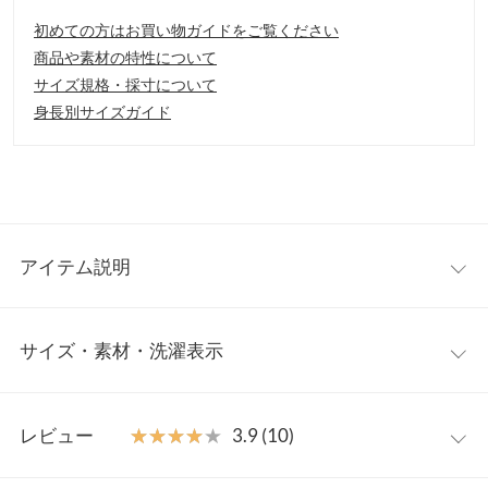
初めての方はお買い物ガイドをご覧ください
商品や素材の特性について
サイズ規格・採寸について
身長別サイズガイド
アイテム説明
ゴールドの金具と高級感あるフォルムが上品な大人バッグ。クラ
サイズ・素材・洗濯表示
シックなワンハンドルでオケージョンにも使えるデザインとサイ
ズ感でオンオフ問わずお持ちいただけます。取外し可能なショル
ダー紐付きで、レトロなムードが漂う印象にチェンジ。多シーン
ワンサイズ
で活躍します。
レビュー
★★★★★
★★★★★
3.9 (10)
【素材・サイズ感】
【A】高さ
17
上質でお手入れ簡単なフェイクレザー仕様。広く取り出しやすい