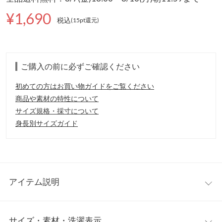
¥1,690
税込
(15pt還元
)
ご購入の前に必ずご確認ください
初めての方はお買い物ガイドをご覧ください
商品や素材の特性について
サイズ規格・採寸について
身長別サイズガイド
アイテム説明
配色のカレッジロゴがトレンド溢れるスウェットトップス。ゆる
サイズ・素材・洗濯表示
っとラフなこなれ感は出しながら余分なボリュームは出すぎない