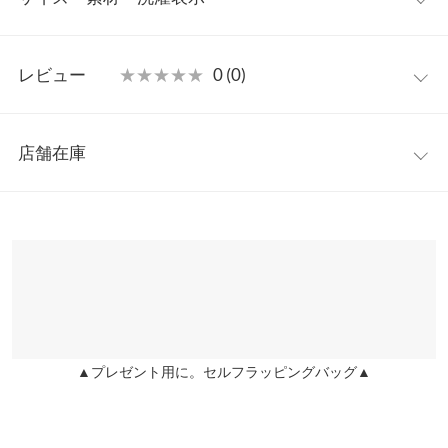
絶妙なサイズ感に仕上げました。コンパクト丈なのでどんなボト
ムでもスタイル良くまとまります◎
ワンサイズ
【素材・サイズ感】
レビュー
★★★★★
★★★★★
0 (0)
柔らかくやや薄手の裏毛素材。コンパクトなショート丈とゆとり
着丈
52
のある身幅や腕周りのバランスがかわいい一着です。Tシャツや
レビュー：0件
ブラウスをレイヤードしてもごわつきにくいサイズ感でロングシ
身幅
55
店舗在庫
ーズン気回せます。
more
レビューを書く
肩幅
44.5
※キャンセル/変更不可
※表示されている情報は、8/08 21:56 時点のものになります。
投稿でポイントプレゼント
※在庫ありの表示でも売り切れ等の場合がございますので、詳し
裾幅
56
くはご利用店舗にお問い合わせください。
袖丈
41.5
兵庫県
三宮店
袖幅
28.5
店舗在庫
袖口幅
10
▲プレゼント用に。セルフラッピングバッグ▲
姫路店
店舗在庫
身長別サイズガイド
サイズ規格・採寸について