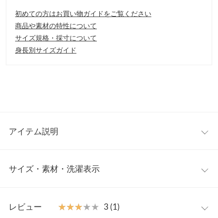
初めての方はお買い物ガイドをご覧ください
商品や素材の特性について
サイズ規格・採寸について
身長別サイズガイド
アイテム説明
ステッチカラーの配色がかわいいフラットサンダル。スクエアト
サイズ・素材・洗濯表示
ゥデザインがカジュアルすぎず大人っぽい上品な印象に。フラッ
トながら底材を重ねて薄すぎない足当たりになるように仕上げま
した◎
S
M
L
LL
【素材・サイズ感】
レビュー
★★★★★
★★★★★
3 (1)
S〜LLの4サイズ。合わせやすいベーシックカラー展開です。