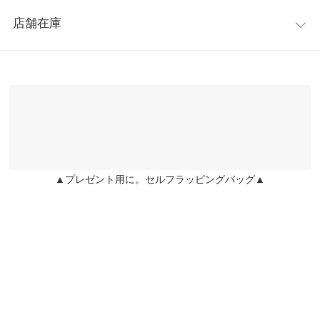
レビュー：0件
てくれる一枚です。
身幅
58
店舗在庫
※キャンセル/変更不可
more
レビューを書く
肩幅
45
※表示されている情報は、8/07 06:01 時点のものになります。
投稿でポイントプレゼント
※在庫ありの表示でも売り切れ等の場合がございますので、詳し
裾幅
60
くはご利用店舗にお問い合わせください。
袖丈
28
兵庫県
三宮店
袖幅
22
店舗在庫
袖口幅
18
▲プレゼント用に。セルフラッピングバッグ▲
姫路店
店舗在庫
身長別サイズガイド
サイズ規格・採寸について
※生産時期の違いによる色や素材に関して、多少の個体差が生じ
ている場合がございます。予めご了承ください。
※上記寸法は、生産時に指示した寸法に従い掲載しております。
生産時期の違いによる製造時の個体差が多少生じている場合がご
ざいます。また、商品についたメーカータグの数値とは異なる場