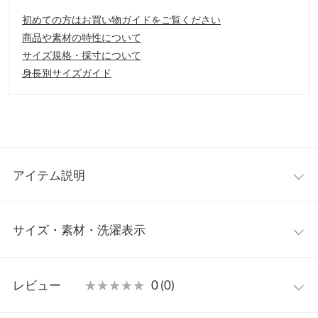
初めての方はお買い物ガイドをご覧ください
商品や素材の特性について
サイズ規格・採寸について
身長別サイズガイド
アイテム説明
夏でも軽やかな着心地のデニムシャツ。バンドカラーとやや長め
サイズ・素材・洗濯表示
のスリーブがカジュアルながら大人っぽい印象に。一枚でも羽織
としても着回しのきくアイテムです。
【素材・サイズ感】
ワンサイズ
柔らかく落ち感のある綿混素材を使用。身体のラインを拾わない
レビュー
★★★★★
★★★★★
0 (0)
サイズ感がデニム素材でも軽やかな印象に。ゴールドボタンとフ
着丈
70
リンジデザインが着るだけでスタイリングにインパクトをあたえ