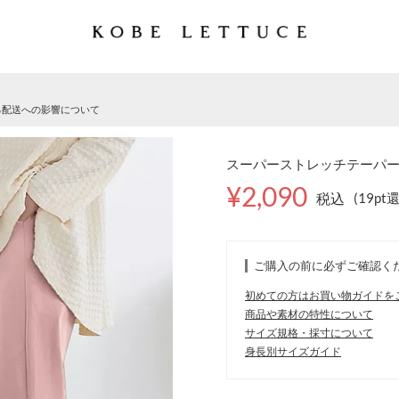
る配送への影響について
スーパーストレッチテーパードパ
¥2,090
税込
(19pt
ご購入の前に必ずご確認く
初めての方はお買い物ガイドを
商品や素材の特性について
サイズ規格・採寸について
身長別サイズガイド