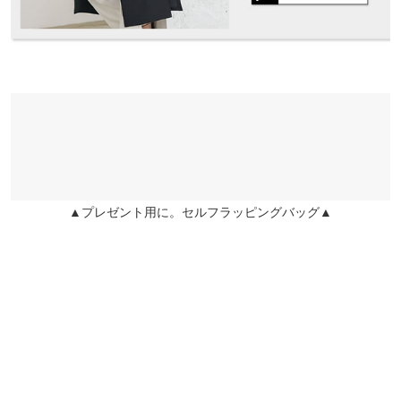
長さも良く着やすい背が低いと少し長いかもしれないウエストゴ
※上記寸法は、生産時に指示した寸法に従い掲載しております。
ムいいでーす
生産時期の違いによる製造時の個体差が多少生じている場合がご
ざいます。また、商品についたメーカータグの数値とは異なる場
さっちさっち |
身長：
~
| 体重：
~
| 足のサイズ：
~
合がございます。予めご了承ください。
more
レビューを書く
投稿でポイントプレゼント
素材
ポリエステル95% ポリウレタン5%
▲プレゼント用に。セルフラッピングバッグ▲
商品詳細
伸縮性：なし 淡色透け：なし 濃色透け：なし 裏地：なし
原産国
中国
洗濯表示