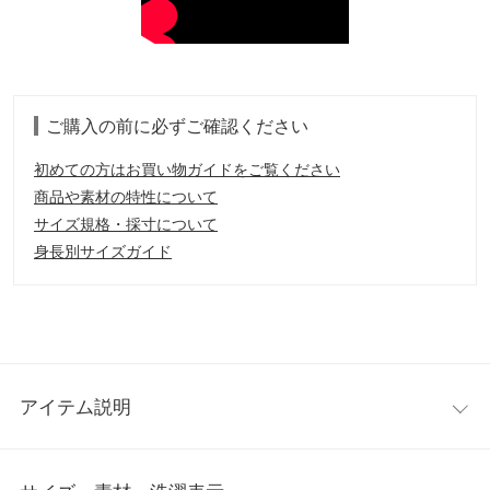
ご購入の前に必ずご確認ください
初めての方はお買い物ガイドをご覧ください
商品や素材の特性について
サイズ規格・採寸について
身長別サイズガイド
アイテム説明
スタイリッシュな印象のタックパンツ。脚を長く見せてくれるス
トレートライン＋ウエストタックがお腹周りをすっきり見せてく