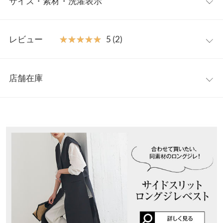
サイズ・素材・洗濯表示
れます。ブラウスなどを合わせたきれいめなスタイリングはもち
ろん、Tシャツ合わせでカジュアルな着こなしにもぴったりなの
ワンサイズ
で、コーデの幅が広がります◎。
レビュー
★★★★★
★★★★★
5 (2)
【素材・サイズ感】
前股上
32
ソフトなハリと程よい厚みのある生地。センタープレス入りでき
レビュー：2件
ちんと感あるデザインですが、バックウエストゴム入りで着心地
ウエスト幅
32〜48
店舗在庫
楽ちんなのが嬉しいポイント。便利な両脇ポケット付きです。
同
★★★★★
★★★★★
5
ヒップ幅
50
素材のジレベスト (K1122)
と一緒にセットアップとしての着用も
カラー：ブラック
購入日：2023/03/04
※表示されている情報は、8/08 04:08 時点のものになります。
オススメです◎。
※在庫ありの表示でも売り切れ等の場合がございますので、詳し
裾幅
23.5
ウエストにゴムが入っているので履いた感じも楽で、丈もピッタ
※キャンセル/変更不可
くはご利用店舗にお問い合わせください。
リでした。 太すぎず、細すぎず、とってもスタイルが良く見える
股下
72
で、他の色も欲しくなりリクエストしました。
兵庫県
三宮店
ワタリ幅
30.5
店舗在庫
カリカリ君 |
身長：
161cm
~
165cm
| 体重：
46kg
~
50kg
| 足のサイズ：
23.0cm
~
23.5cm
身長別サイズガイド
サイズ規格・採寸について
姫路店
★★★★★
★★★★★
5
店舗在庫
※生産時期の違いによる色や素材に関して、多少の個体差が生じ
カラー：ブルー
購入日：2022/05/01
ている場合がございます。予めご了承ください。