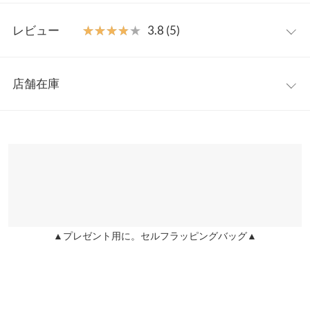
プ見えが叶います◎。
ワンサイズ
【素材・サイズ感】
レビュー
★★★★★
★★★★★
3.8 (5)
軽やかで着心地の良い綿混素材を使用しこれからの季節にピッタ
着丈
70
リの1着です。ヒップが隠れる着丈＆絶妙なフレアシルエット
レビュー：5件
で、気になる腰回りを自然に目くらまし◎。使いやすいベーシッ
身幅
54
店舗在庫
クカラーと目を引くギンガムチェック柄でご用意。
★★★★★
★★★★★
5
肩幅
57
※キャンセル/変更不可
カラー：ブラック
購入日：2025/07/03
※表示されている情報は、8/06 12:38 時点のものになります。
※在庫ありの表示でも売り切れ等の場合がございますので、詳し
襟開き幅
24
暑い日でも涼しく着られそうです
くはご利用店舗にお問い合わせください。
lettuce202008170835051 |
身長：
156cm
~
160cm
| 体重：
~
| 足のサイズ：
裾幅
92
~
兵庫県
三宮店
袖丈
37
店舗在庫
★★★★★
★★★★★
5
袖幅
20
カラー：ギンガムブラック
購入日：2022/04/08
▲プレゼント用に。セルフラッピングバッグ▲
姫路店
店舗在庫
胸大きめですが、胸はそんなに目立ちません。太って見えたりも
袖口幅
17
しない気がします。 ギャザーは伸びますし全体的に大きめな作り
身長別サイズガイド
サイズ規格・採寸について
です。 襟は少し詰まります。 デザイン自体は本当に可愛い！肩か
ら二の腕カバーまでのラインが絶妙です。 ギャザーも細かめなの