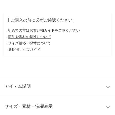
ご購入の前に必ずご確認ください
初めての方はお買い物ガイドをご覧ください
商品や素材の特性について
サイズ規格・採寸について
身長別サイズガイド
アイテム説明
胸元のシャーリングが愛らしいニュアンスをプラスするブラウ
サイズ・素材・洗濯表示
ス。すっきりとしたシンプルなバンドカラーも上品な印象。オー
バーシルエットながらもメリハリのあるデザインでスタイルアッ