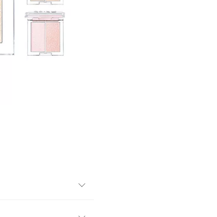
部位に赤み、腫れ、かゆみなどの