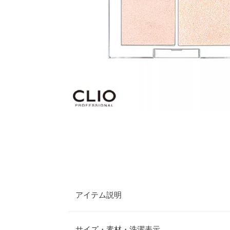
アイテム説明
【ご使用上の注意事項】
1.化粧品使用時や使用後、直射日光によって使用
サイズ・素材・洗濯表示