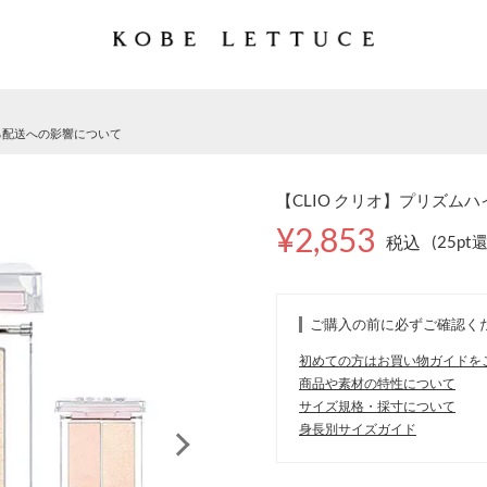
る配送への影響について
【CLIO クリオ】プリズムハイ
¥2,853
税込
(25pt
ご購入の前に必ずご確認く
初めての方はお買い物ガイドを
商品や素材の特性について
サイズ規格・採寸について
身長別サイズガイド