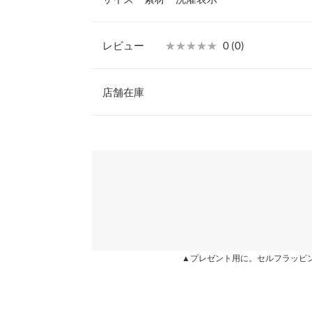
症状や副作用があらわれた場合は、専門医と相談し
2.傷がある部位などには使用しないでくださ い。
【実寸(cm)約】/
【保管及び取り扱いの注意事項】
レビュー
★★★★★
★★★★★
0 (0)
※生産時期の違いによる色や素材に関して、多少の個体
■乳幼児の手の届かないところに保管してください
す。予めご了承ください。
■直射日光の当たる場所には保管しないでください
レビュー：0件
※上記寸法は、生産時に指示した寸法に従い掲載してお
■使用前に必ず使用方法および注意事項をよくお読
店舗在庫
造時の個体差が多少生じている場合がございます。また
■傷や湿疹などの異常のある部位には使用しないで
値とは異なる場合がございます。予めご了承ください。
※この商品は、商品管理上の観点から返品や交換を
more
※表示されている情報は、8/09 23:28 時点のものになりま
※在庫ありの表示でも売り切れ等の場合がございますので
わせください。
※キャンセル/変更不可
商品詳細
兵庫県
三宮店
伸縮性：なし 淡色透け：なし 濃色透け：なし 
姫路店
▲プレゼント用に。セルフラッピ