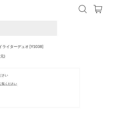
ライターデュオ [Y1038]
還元
)
ださい
ご覧ください