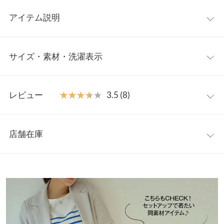
アイテム説明
センタータックがまっすぐ縦のラインを強調し、脚のシルエット
サイズ・素材・洗濯表示
をキレイに見せるストレートパンツ。今年らしいハイウエストで
美脚見え効果抜群です◎。キレイめなボリュームスリーブブラウ
スと合わせてオフィスカジュアルに、シンプルなニットと合わせ
ワンサイズ
て大人カジュアルにも使える、オンオフ問わずコーデしやすい一
レビュー
★★★★★
★★★★★
3.5 (8)
枚です。
前股上
29
【素材・サイズ感】
レビュー：8件
なめらかな落ち感の生地を使用し、動きやすさと美シルエットを
ウエスト幅
32〜39
店舗在庫
実現。フロントファスナーとマーブルボタン、ベルトループが付
★★★★★
★★★★★
4
ヒップ幅
45
いたキチンと感のあるデザインながら、バックウエストゴム仕様
カラー：アイスグレー
購入日：2024/04/25
※表示されている情報は、8/08 10:23 時点のものになります。
でリラクシーな着心地です。デイリー使いに嬉しい両サイドポケ
※在庫ありの表示でも売り切れ等の場合がございますので、詳し
裾幅
21.5
着用写真だとアイスグレーもオフホワイト系かな?と思いました
ット付き。
くはご利用店舗にお問い合わせください。
が、実物は名前通りグレー系でした！
※キャンセル/変更不可
股下
71
STAFF COMMENT
eimy |
身長：
161cm
~
165cm
| 体重：
41kg
~
45kg
| 足のサイズ：
24.0cm
~
兵庫県
三宮店
24.5cm
ワタリ幅
31.5
店舗在庫