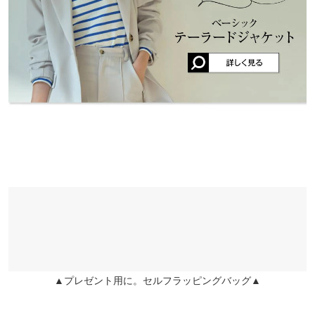
身長別サイズガイド
サイズ規格・採寸について
★★★★★
★★★★★
4
姫路店
店舗在庫
カラー：ヘリンボーンアイボリー
購入日：2022/12/06
※生産時期の違いによる色や素材に関して、多少の個体差が生じ
ピッタリだけど少しハイウエスト過ぎかなとは思いました！裾は
ている場合がございます。予めご了承ください。
長めだと思います！
※上記寸法は、生産時に指示した寸法に従い掲載しております。
生産時期の違いによる製造時の個体差が多少生じている場合がご
ふくりこうせい |
身長：
156cm
~
160cm
| 体重：
56kg
~
60kg
| 足のサイズ：
23.0cm
~
23.5cm
ざいます。また、商品についたメーカータグの数値とは異なる場
合がございます。予めご了承ください。
★★★★★
★★★★★
4
カラー：アイスグレー
購入日：2022/07/28
綺麗に履けます。
素材
まこみ |
身長：
166cm
~
170cm
| 体重：
46kg
~
50kg
| 足のサイズ：
24.0cm
~
ヘリンボーンアイボリー ポリエステル61% 綿31% レーヨン8%・
24.5cm
ヘリンボーンアイボリー以外 ポリエステル100%
商品詳細
★★★★★
★★★★★
4
▲プレゼント用に。セルフラッピングバッグ▲
伸縮性：なし 淡色透け：なし 濃色透け：なし 裏地：なし
カラー：アイスグレー
購入日：2022/06/23
原産国
程よいヒップ周りですっきり着られました♪タイツ履いても余裕があり