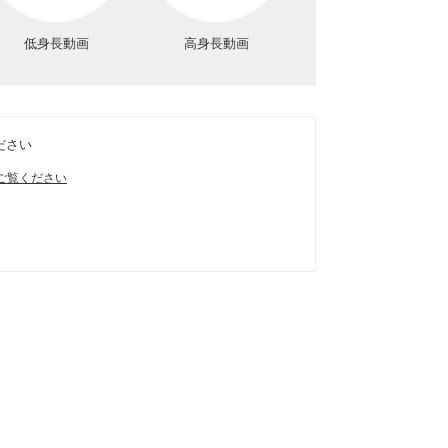
低身長動画
高身長動画
ださい
ご覧ください