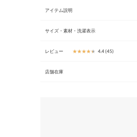
アイテム説明
上品な印象が叶うニットフレアスカート。動きにあ
ニュアンスの1枚です。エレガントなロング/マキシ
サイズ・素材・洗濯表示
愛いフレアデザインで、ウエスト＆腰周りもすっき
ト。
ロング
【素材・サイズ感】
レビュー
★★★★★
★★★★★
4.4 (45)
やわらかな肌ざわりのニット素材。目の詰まった編
ウエスト幅
性がある仕上がりです。ウエストは伸縮性があるの
レビュー：45件
ぷりフレアでウエスト部分がすっきりしているので
店舗在庫
裾幅
見えるシルエットです。
※キャンセル/変更不可
総丈
★★★★★
★★★★★
5
※表示されている情報は、8/09 22:27 時点のものになりま
カラー：ネイビー
※在庫ありの表示でも売り切れ等の場合がございますので
タイプ：マキシ
購入日：2025/01/16
わせください。
マキシ
身体にフィットして、スカートのフレアの形もキレ
いです。
兵庫県
三宮店
ウエスト幅
ふさこ |
身長：
156cm
~
160cm
| 体重：
46kg
~
50
裾幅
姫路店