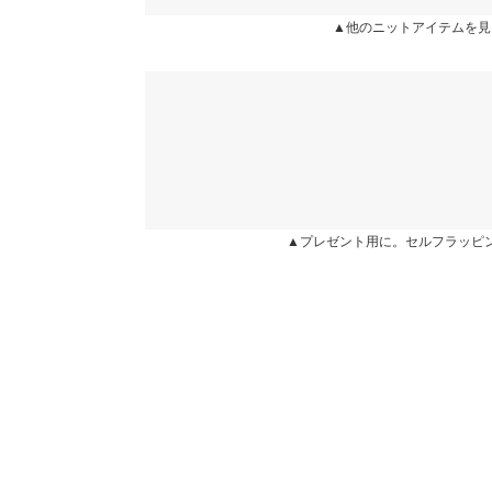
総丈
★★★★★
★★★★★
5
▲他のニットアイテムを見
カラー：ブラック
タイプ：ロング
購入日：2022/11/29
身長別サイズガ
形が綺麗で気に入っています！猫の毛やゴミがつき
【実寸(cm)約】
す。
●サイズ…Mini/Lo/Mx
●ウエスト幅…28~50/28~50/28~50
nonononzm |
身長：
151cm
~
155cm
| 体重：
46kg
~
50
●裾幅…97/100/100
●総丈…55/80/90
★★★★★
★★★★★
5
※生産時期の違いによる色や素材に関して、多少の個体
▲プレゼント用に。セルフラッピ
カラー：ネイビー
タイプ：ロング
購入日：2022/09/13
す。予めご了承ください。
※上記寸法は、生産時に指示した寸法に従い掲載してお
全体的に細く見える作りになっていて、ニットなの
造時の個体差が多少生じている場合がございます。また
ンと落ちてくれて細く見えます。
値とは異なる場合がございます。予めご了承ください。
ストロベリー |
身長：
161cm
~
165cm
| 体重：
51
素材
★★★★★
★★★★★
5
レーヨン50% ポリエステル28% アクリル22%
カラー：ブラウン
タイプ：ロング
購入日：2022/11/11
商品詳細