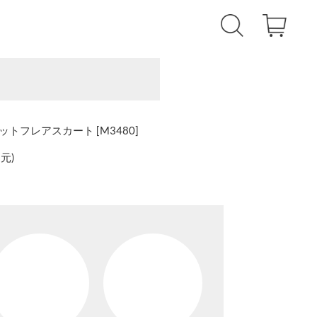
トフレアスカート [M3480]
還元
)