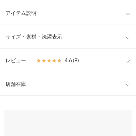
アイテム説明
クラシックなムード高まるボウタイ付きのブラウス。今季トレン
サイズ・素材・洗濯表示
ドの襟元にポイントがあるディテールで、1枚ではもちろんニッ
トやカーデとのレイヤードコーデにもオススメ。華やか見えする
デザインなので、シンプルボトムを合わせるだけでおしゃれな印
ワンサイズ
象が叶います。
レビュー
★★★★★
★★★★★
4.6 (9)
【素材・サイズ感】
着丈
55
肌ざわり滑らかなブラウス地。ソフトなハリ感があるきれいめな
レビュー：9件
イメージの生地です。襟元のボウタイの結び方によって印象が変
身幅
46
店舗在庫
わるので、着こなしの幅が広がります◎。
★★★★★
★★★★★
5
肩幅
36
※キャンセル/変更不可
カラー：ドットブラック
購入日：2024/01/11
※表示されている情報は、8/09 17:36 時点のものになります。
※在庫ありの表示でも売り切れ等の場合がございますので、詳し
裾幅
53
サラッとしていて着やすいです。 柄もランダムなドッドなので、
くはご利用店舗にお問い合わせください。
可愛くなりすぎずに着れます。
袖丈
62
りんごみかん |
身長：
156cm
~
160cm
| 体重：
41kg
~
45kg
| 足のサイズ：
兵庫県
三宮店
23.0cm
~
23.5cm
袖幅
16
店舗在庫