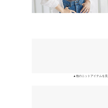
※上記寸法は、生産時に指示した寸法に従い掲載してお
造時の個体差が多少生じている場合がございます。また
値とは異なる場合がございます。予めご了承ください。
素材
レーヨン70% ポリエステル30%
商品詳細
伸縮性：あり 淡色透け：一部あり 濃色透け：一
原産国
中国
▲他のニットアイテムを見
洗濯表示