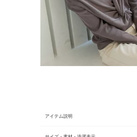
アイテム説明
前後2wayで着用でき、コーディネートの幅が広が
第で色々な着こなしが楽しめるアイテムです。ボト
サイズ・素材・洗濯表示