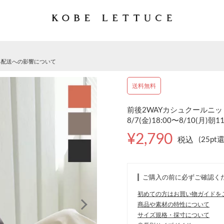
る配送への影響について
送料無料
前後2WAYカシュクールニット
8/7(金)18:00〜8/10(月)朝1
¥2,790
税込
(25pt
ご購入の前に必ずご確認く
初めての方はお買い物ガイドを
商品や素材の特性について
サイズ規格・採寸について