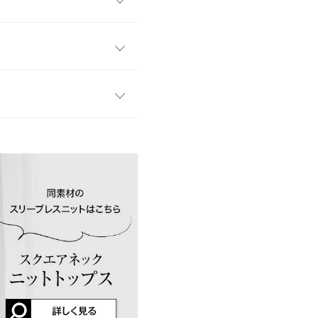
。
ワンサイズ
で丸みのあるシルエットが女
はバックスタイルも上品に見せ
57
セット着用もオススメです◎。
51
50
レビューを書く
す。
、詳しくはご利用店舗にお問い合
43
投稿でポイントプレゼント
52
店舗在庫
14
8
店舗在庫
イド
サイズ規格・採寸について
差が生じている場合がございま