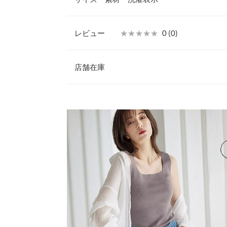
ツにも合わせられ、スタイリングの幅の広さも魅力
【素材・サイズ感】
肌当たりの優しいニット素材を使用。程よいゆとり
レビュー
★★★★★
★★★★★
0 (0)
性らしい印象に。デコルテが綺麗に見えるVネック
着丈
てくれます。同素材のタンクトップ（C4794）と
レビュー：0件
※キャンセル/変更不可
店舗在庫
身幅
肩幅
more
※表示されている情報は、8/09 22:09 時点のものになりま
※在庫ありの表示でも売り切れ等の場合がございますので
わせください。
裾幅
袖丈
兵庫県
三宮店
袖幅
袖口幅
姫路店
身長別サイズガ
※生産時期の違いによる色や素材に関して、多少の個体
す。予めご了承ください。