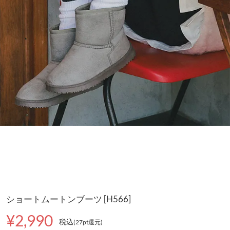
ショートムートンブーツ [H566]
¥2,990
税込
(27pt還元
)