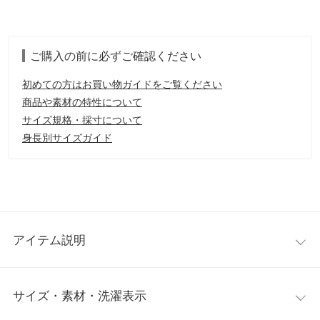
ご購入の前に必ずご確認ください
初めての方はお買い物ガイドをご覧ください
商品や素材の特性について
サイズ規格・採寸について
身長別サイズガイド
アイテム説明
足入れ柔らかく冬もあったかいショートムートン。一番使いやす
サイズ・素材・洗濯表示
い丈感で、折り返しても履けるベストレングス。つま先までしっ
かり敷き詰めたファーで体温を逃しません。ランダムに凹凸が入