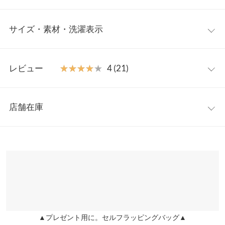
人気インフルエンサーのeriさん
とのコラボアイテム。気になる部
サイズ・素材・洗濯表示
分をカバーしつつ、上品ながらもこなれ感はキープしてくれる、
こだわりの詰まったビッグシルエットシャツです。たっぷりギャ
ザーのキャンディースリーブと、絶妙に可愛い長さを追究したリ
ワンサイズ
ボンが実用性とデザイン性を兼備。一枚で主役トップスとしては
レビュー
★★★★★
★★★★★
4 (21)
もちろん、レイヤードスタイルにも使える逸品です。
着丈（前）
70
【素材・サイズ感】
レビュー：21件
コーディネート次第でオールシーズン着用できる綿100％のブロ
着丈（後）
81
店舗在庫
ード素材を使用。高密度で程よいハリ感があり、大人のカジュア
★★★★★
★★★★★
5
身幅
60
ルスタイルに似合うアイテムです。お尻がすっぽり隠れる長めの
カラー：ベージュ
購入日：2022/10/06
※表示されている情報は、8/08 20:29 時点のものになります。
丈で気になる部分をしっかりとカバー。前後差をつけることでス
※在庫ありの表示でも売り切れ等の場合がございますので、詳し
肩幅
55
3色持ってますがもう着用しすぎて古くなってきたので是非再販
ッキリとした印象に。前だけインもサマになります。袖口は半周
くはご利用店舗にお問い合わせください。
希望です！ ヒップが大きく、太もももかなり太いのですがこれを
ゴムになっているので、一度結べばその状態をキープしながら着
裾幅
60.5
着るとすごく細みえします。このシャツ以外ではパンツスタイル
脱＆袖まくりが可能です◎
兵庫県
三宮店
はできません笑
袖丈
50
店舗在庫
入荷時期が異なる商品を同時にご注文され
≪お届け日について≫
lettuce1427 |
身長：
161cm
~
165cm
| 体重：
56kg
~
60kg
| 足のサイズ：
袖幅
24
24.0cm
~
24.5cm
た場合は、最遅の入荷時期にまとめて発送となります。
［ eriさ
▲プレゼント用に。セルフラッピングバッグ▲
姫路店