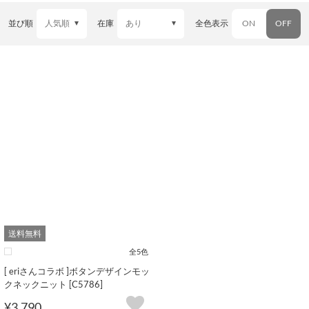
並び順
在庫
全色表示
ON
OFF
送料無料
全5色
[ eriさんコラボ ]ボタンデザインモッ
クネックニット [C5786]
¥3,790