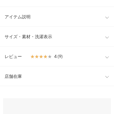
アイテム説明
華やかさを持ちつつ、上品な一枚。
袖口のデザインが華や
サイズ・素材・洗濯表示
かなブラウス。控えめだけどデコルテをきれいに魅せる絶妙なネ
ックラインや、ボリュームスリーブ、後ろから見ても可愛いプリ
ーツデザインなど、こだわりを詰め込んだ一枚。Vネックがデコ
ワンサイズ
レビュー
★★★★★
★★★★★
4 (9)
ルテがキレイに見せ、顔回りもスッキリとした印象に。
【素材・サイズ感】
着丈（前）
62
プリーツがキレイに出る上品なシャツ生地。袖口りぼんが飾り
レビュー：9件
着丈（後）
65
で、袖口をきゅっとゴムで絞ったデザインなので、そのまま長袖
店舗在庫
としても、袖の長さを調整してバルーンスリーブとしても、気分
★★★★★
★★★★★
5
肩幅
56
に合わせてスタイルを変えられるアイテムです◎。
カラー：チェック柄ブラック
購入日：2023/10/05
※表示されている情報は、8/10 00:29 時点のものになります。
※キャンセル/変更不可
※在庫ありの表示でも売り切れ等の場合がございますので、詳し
身幅
57
お色違いで2枚購入。パンツにもスカートにも合わせやすくてと
くはご利用店舗にお問い合わせください。
ても気に入ってます！
袖幅
24
Kate |
身長：
161cm
~
165cm
| 体重：
71kg
~
75kg
| 足のサイズ：
24.0cm
~