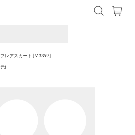
レアスカート [M3397]
還元
)