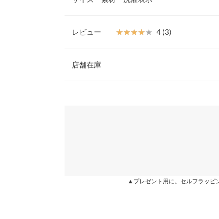
エレガントなコーディネートが完成します。
【素材・サイズ感】
フレアシルエットで下半身カバーしつつ、柔らかな
レビュー
★★★★★
★★★★★
4 (3)
がりすぎないセミフレアシルエットで、オンオフど
【A】総丈
アイテムです。バックゴム仕様でラクチンな履き心
レビュー：3件
※キャンセル/変更不可
店舗在庫
【A】ウエスト幅
【A】裾幅
★★★★★
★★★★★
5
※表示されている情報は、8/08 13:15 時点のものになりま
カラー：ダスティブルー
※在庫ありの表示でも売り切れ等の場合がございますので
購入日：2021/10/07
わせください。
【B】総丈
ラインがタイトすぎずとても綺麗で凄く気に入りま
身長別サイズガ
兵庫県
三宮店
riorinto |
【A】本体【B】裏地
※生産時期の違いによる色や素材に関して、多少の個体
姫路店
★★★★★
★★★★★
4
す。予めご了承ください。
カラー：ブラック
購入日：2023/11/09
▲プレゼント用に。セルフラッピ
※上記寸法は、生産時に指示した寸法に従い掲載してお
造時の個体差が多少生じている場合がございます。また
長すぎず、短すぎず、ちょうどいいです。 真冬は
値とは異なる場合がございます。予めご了承ください。
らいつでも着れそう。 欲を言えば、もう少しボリ