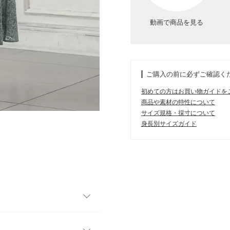
動画で商品を見る
ご購入の前に必ずご確認く
初めての方はお買い物ガイドを
商品や素材の特性について
サイズ規格・採寸について
身長別サイズガイド
るセミフレアスカート。くす
ャツやニットに合わせるだけで