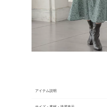
アイテム説明
繊細な花模様のフロッキーが女性らしい印象を叶え
みカラーで大人の上品さをプラス。シンプルなTシ
サイズ・素材・洗濯表示