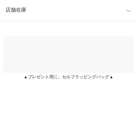
レビュー：0件
い。2種類のストラップ付きなので、その日の気分で変化をお楽
【A】横幅
28
店舗在庫
しみいただけます。肩がけや斜め掛けもできるので、お出かけや
more
レビューを書く
【A】マチ
8
旅行などにもぴったりです。
※表示されている情報は、8/08 04:09 時点のものになります。
投稿でポイントプレゼント
※キャンセル/変更不可
※在庫ありの表示でも売り切れ等の場合がございますので、詳し
【A】重さ（g）
560
くはご利用店舗にお問い合わせください。
【実寸(cm)約】
【B】ショルダー
57
●高さ…34(23)
兵庫県
三宮店
●横幅…28
【C】ショルダー
80〜115
店舗在庫
●マチ…8
身長別サイズガイド
サイズ規格・採寸について
●ショルダーA…57
▲プレゼント用に。セルフラッピングバッグ▲
姫路店
店舗在庫
●ショルダーB…80-115
【A】バッグ【B】ショルダーA【C】ショルダーB
●重さ…560g
【素材】
※生産時期の違いによる色や素材に関して、多少の個体差が生じ
合成皮革
ている場合がございます。予めご了承ください。
※【伸縮】なし/【淡色透け】なし/【濃色透け】なし/【裏地】な
※上記寸法は、生産時に指示した寸法に従い掲載しております。
し
生産時期の違いによる製造時の個体差が多少生じている場合がご
ざいます。また、商品についたメーカータグの数値とは異なる場