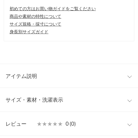
初めての方はお買い物ガイドをご覧ください
商品や素材の特性について
サイズ規格・採寸について
身長別サイズガイド
アイテム説明
※こちらはセレクト商品となります
サイズ・素材・洗濯表示
フラップのデザインがさりげなくスタイリングのアクセントに効
くミニバッグ。ミニマルなデザインでこなれた印象に仕上げてく
れるバッグはどんなスタイリングとも馴染みが良く、この秋冬大
ワンサイズ
活躍間違いなしです。
レビュー
★★★★★
★★★★★
0 (0)
【素材・サイズ感】
【A】高さ
23〜34
小ぶりながらも必要なものはしっかり収納できるサイズ感が嬉し