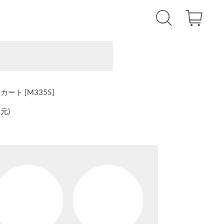
ト [M3355]
還元
)