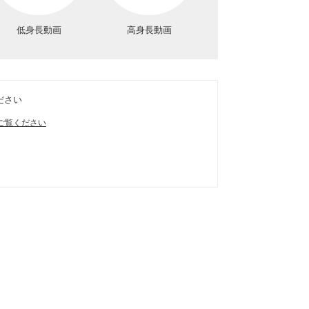
低身長動画
高身長動画
ださい
ご覧ください